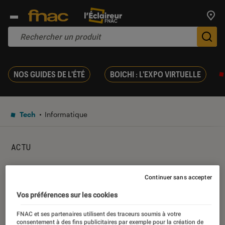
Trouv
De
NOS GUIDES DE L'ÉTÉ
BOICHI : L'EXPO VIRTUELLE
Tech
Informatique
ACTU
Imprimante 3D : facile à
Continuer sans accepter
utiliser, la preuve en vidéo
Vos préférences sur les cookies
FNAC et ses partenaires utilisent des traceurs soumis à votre
24 avril 2014
・
Par
Patrick
consentement à des fins publicitaires par exemple pour la création de