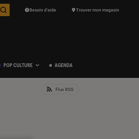
Besoin d’aide
Trouver mon magasin
Des suggestions de produits vont vous être proposées pendant vo
POP CULTURE
AGENDA
Flux RSS