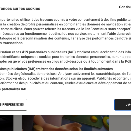
Continu
rences sur les cookies
s
 partenaires utilisent des traceurs soumis à votre consentement à des fins publicita
r la création de profils personnalisés en combinant les données de navigation et l
e compte client. Vous pouvez refuser les traceurs via le lien "continuer sans accepter"
 guides
Tests
 nécessaires au fonctionnement optimal de nos services notamment l’aide dans vot
atalogue et la personnalisation des contenus, l’analyse des performances de notre si
s transactions.
isation et ses
419
partenaires publicitaires (IAB) stockent et/ou accèdent à des inf
es identifiants uniques de cookies pour traiter les données personnelles, sur un appa
pter ou gérer vos préférences en cliquant ci-dessous ou à tout moment dans la
Poli
res publicitaires (IAB) traitent des données selon les finalités suivantes :
 données de géolocalisation précises. Analyser activement les caractéristiques de l’
tion. Stocker et/ou accéder à des informations sur un appareil. Publicités et contenu
erformance des publicités et du contenu, études d’audience et développement de se
s partenaires IAB
S PRÉFÉRENCES
J'