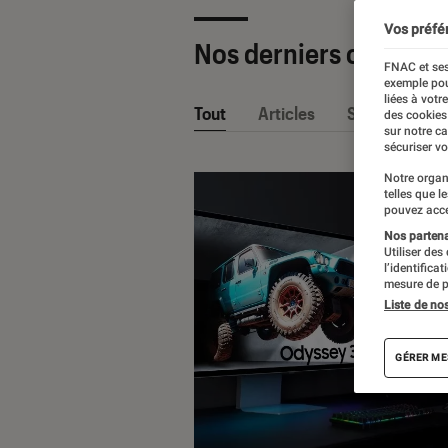
Vos préfé
Nos derniers contenu
FNAC et ses
exemple pou
liées à votr
Tout
Articles
Sélections et
des cookies
sur notre c
sécuriser vo
Notre organ
telles que l
pouvez acce
Nos partenai
Utiliser des
l’identifica
mesure de p
Liste de no
GÉRER ME