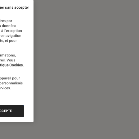
er sans accepter
ires par
es données
 à l’exception
re navigation
te, et pour
ormations,
reil. Vous
tique Cookies.
appareil pour
 personnalisés,
rvices.
ACCEPTE