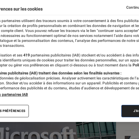
Continu
rences sur les cookies
 partenaires utilisent des traceurs soumis à votre consentement à des fins publicita
r la création de profils personnalisés en combinant les données de navigation et l
e compte client. Vous pouvez refuser les traceurs via le lien "continuer sans accepter"
 nécessaires au fonctionnement optimal de nos services notamment l’aide dans vot
atalogue et la personnalisation des contenus, l’analyse des performances de notre si
s transactions.
isation et ses
419
partenaires publicitaires (IAB) stockent et/ou accèdent à des inf
Les
es identifiants uniques de cookies pour traiter les données personnelles, sur un appa
pter ou gérer vos préférences en cliquant ci-dessous ou à tout moment dans la
Poli
res publicitaires (IAB) traitent des données selon les finalités suivantes :
 données de géolocalisation précises. Analyser activement les caractéristiques de l’
tion. Stocker et/ou accéder à des informations sur un appareil. Publicités et contenu
erformance des publicités et du contenu, études d’audience et développement de se
s partenaires IAB
S PRÉFÉRENCES
J'