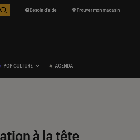
Besoin d’aide
Trouver mon magasin
Des suggestions de produits vont vous être proposées pendant vo
POP CULTURE
AGENDA
tion à la tête