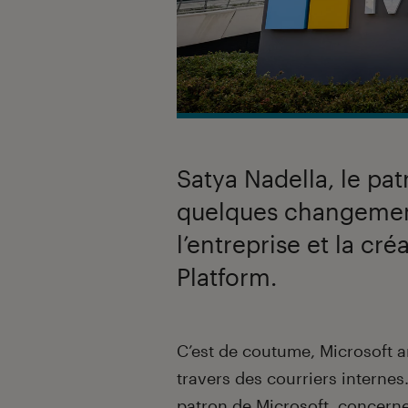
Satya Nadella, le pa
quelques changement
l’entreprise et la cr
Platform.
Introduction
C’est de coutume, Microsoft 
travers des courriers internes
patron de Microsoft, concerne