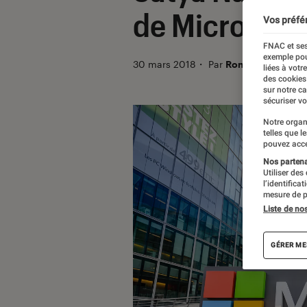
de Microsoft
Vos préfé
FNAC et ses
exemple pou
30 mars 2018
・
Par
Romain Challand
liées à votr
des cookies
sur notre c
sécuriser vo
Notre organ
telles que l
pouvez acce
Nos partenai
Utiliser des
l’identifica
mesure de p
Liste de no
GÉRER ME