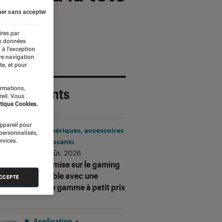
er sans accepter
ires par
es données
 à l’exception
re navigation
te, et pour
ormations,
 plus récents
reil. Vous
tique Cookies.
appareil pour
Périphériques, accessoires
 personnalisés,
rvices.
et composants
•
06 août. 2026
Corsair mise sur le gaming
accessible avec une
ACCEPTE
nouvelle gamme à petit prix
Application
•