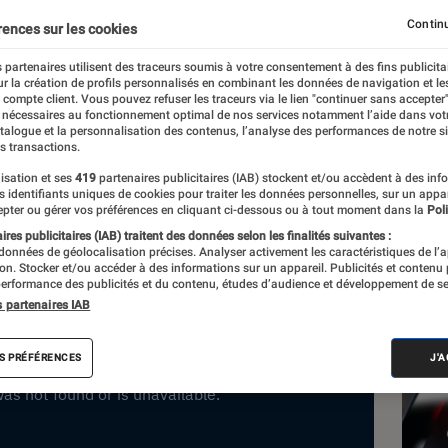
es Mots : Mohammed Aïss
Continu
rences sur les cookies
es mots
 partenaires utilisent des traceurs soumis à votre consentement à des fins publicita
r la création de profils personnalisés en combinant les données de navigation et l
e compte client. Vous pouvez refuser les traceurs via le lien "continuer sans accepter"
 nécessaires au fonctionnement optimal de nos services notamment l’aide dans vot
atalogue et la personnalisation des contenus, l’analyse des performances de notre si
s transactions.
isation et ses
419
partenaires publicitaires (IAB) stockent et/ou accèdent à des inf
es identifiants uniques de cookies pour traiter les données personnelles, sur un appa
pter ou gérer vos préférences en cliquant ci-dessous ou à tout moment dans la
Poli
res publicitaires (IAB) traitent des données selon les finalités suivantes :
 données de géolocalisation précises. Analyser activement les caractéristiques de l’
tion. Stocker et/ou accéder à des informations sur un appareil. Publicités et contenu
erformance des publicités et du contenu, études d’audience et développement de se
s partenaires IAB
Les
S PRÉFÉRENCES
J'