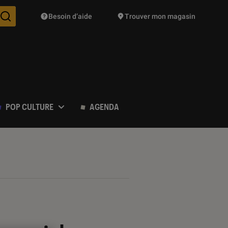
Besoin d’aide
Trouver mon magasin
Des suggestions de produits vont vous être proposées pendant vo
POP CULTURE
AGENDA