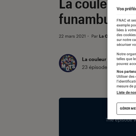
La couleur d
Vos préfé
funambule d
FNAC et ses
exemple pou
liées à votr
des cookies
22 mars 2021
・
Par
La Claque Fnac
sur notre c
sécuriser vo
Notre organ
La couleur des Mots
telles que l
pouvez acce
23 épisodes
Nos partenai
Utiliser des
l’identifica
mesure de p
Liste de no
Introduction
GÉRER ME