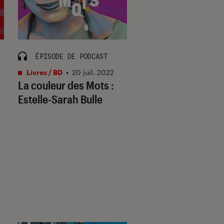
ÉPISODE DE PODCAST
ÉPISODE DE PODCA
Livres / BD
•
20 juil. 2022
La Claque Podcasts
•
La couleur des Mots :
24 juin 2021
La couleur des Mot
Estelle-Sarah Bulle
Faïza Guène et l’ar
complexité