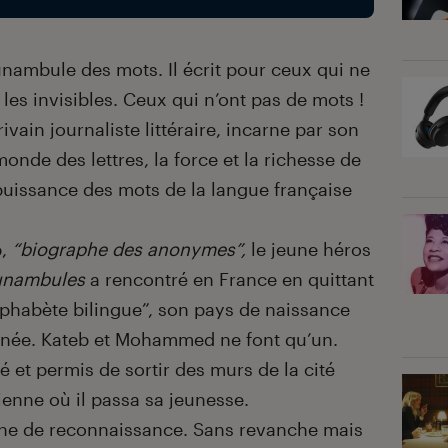
ambule des mots. Il écrit pour ceux qui ne
 les invisibles. Ceux qui n’ont pas de mots !
crivain journaliste littéraire, incarne par son
nde des lettres, la force et la richesse de
a puissance des mots de la langue française
b,
“biographe des anonymes”,
le jeune héros
unambules
a rencontré en France en quittant
phabète bilingue”, son pays de naissance
rranée. Kateb et Mohammed ne font qu’un.
pé et permis de sortir des murs de la cité
ienne où il passa sa jeunesse.
gne de reconnaissance. Sans revanche mais