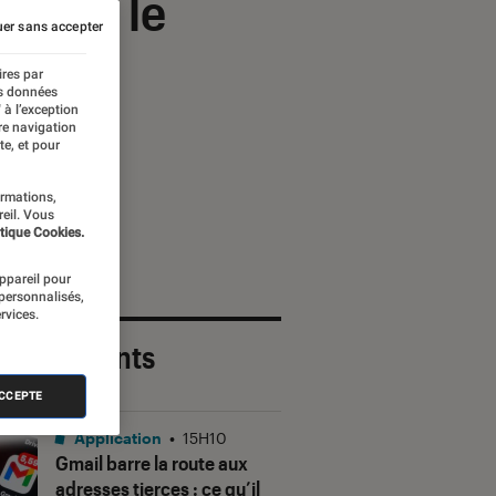
aoui, le
er sans accepter
ires par
es données
 à l’exception
re navigation
te, et pour
ormations,
reil. Vous
tique Cookies.
appareil pour
 personnalisés,
rvices.
 plus récents
ACCEPTE
Application
•
15H10
Gmail barre la route aux
adresses tierces : ce qu’il