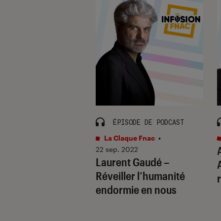
ISODE DE PODCAST
ÉPISODE DE PODCAST
s / BD
•
23 avr. 2022
La Claque Fnac
•
uleur des Mots :
22 sep. 2022
Laurent Gaudé –
da Devi
Réveiller l’humanité
endormie en nous