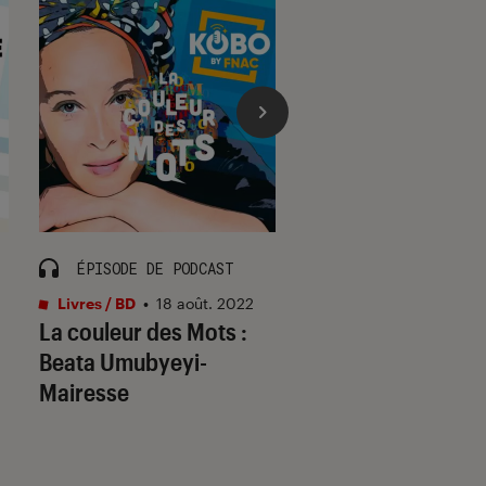
ÉPISODE DE PODCAST
ÉPISODE DE PODCA
Livres / BD
•
18 août. 2022
Livres / BD
•
18 juin 
La couleur des Mots :
La couleur des Mot
Beata Umubyeyi-
Fawzia Zouari
Mairesse