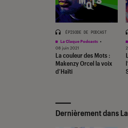
ISODE DE PODCAST
ÉPISODE DE PODCAST
aque Podcasts
•
La Claque Podcasts
•
 2021
08 juin 2021
2
uleur des Mots : le
La couleur des Mots :
ur Tahar Ben
Makenzy Orcel la voix
un
d’Haïti
Dernièrement dans La