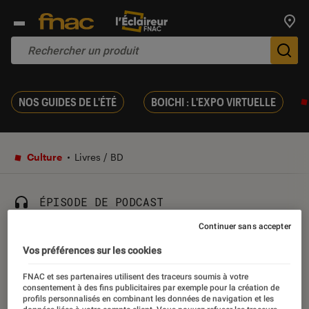
Trouv
De
NOS GUIDES DE L'ÉTÉ
BOICHI : L'EXPO VIRTUELLE
Culture
Livres / BD
ÉPISODE DE PODCAST
Continuer sans accepter
La couleur des Mots :
Vos préférences sur les cookies
Ananda Devi
FNAC et ses partenaires utilisent des traceurs soumis à votre
consentement à des fins publicitaires par exemple pour la création de
23 avril 2022
profils personnalisés en combinant les données de navigation et les