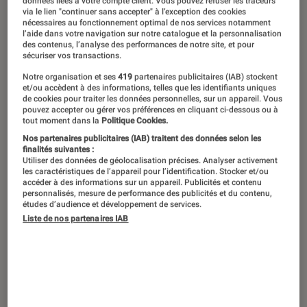
données liées à votre compte client. Vous pouvez refuser les traceurs
via le lien "continuer sans accepter" à l’exception des cookies
nécessaires au fonctionnement optimal de nos services notamment
l’aide dans votre navigation sur notre catalogue et la personnalisation
La couleur des Mots
des contenus, l’analyse des performances de notre site, et pour
sécuriser vos transactions.
23 épisodes
Notre organisation et ses
419
partenaires publicitaires (IAB) stockent
et/ou accèdent à des informations, telles que les identifiants uniques
de cookies pour traiter les données personnelles, sur un appareil. Vous
pouvez accepter ou gérer vos préférences en cliquant ci-dessous ou à
La couleur des mots est une mosaïque
tout moment dans la
Politique Cookies.
de récits et de parcours réussis,
Nos partenaires publicitaires (IAB) traitent des données selon les
finalités suivantes :
malgré les différences et la diversité
Utiliser des données de géolocalisation précises. Analyser activement
les caractéristiques de l’appareil pour l’identification. Stocker et/ou
des identités. Pour ce nouvel épisode,
accéder à des informations sur un appareil. Publicités et contenu
personnalisés, mesure de performance des publicités et du contenu,
nous partons à la rencontre de Ananda
études d’audience et développement de services.
Devi, qui publie en même temps deux
Liste de nos partenaires IAB
ouvrages, « Deux malles et une
marmite » et « Le rire des déesses ».