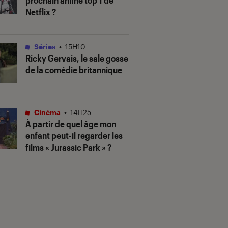
prochain anime top 1 de
Netflix ?
Séries
•
15H10
Ricky Gervais, le sale gosse
de la comédie britannique
Cinéma
•
14H25
À partir de quel âge mon
enfant peut-il regarder les
films « Jurassic Park » ?