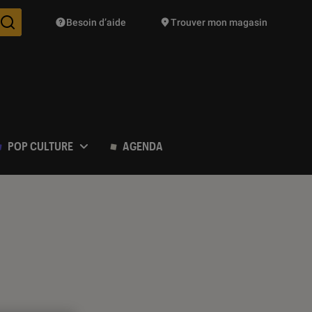
Besoin d’aide
Trouver mon magasin
Des suggestions de produits vont vous être proposées pendant vo
POP CULTURE
AGENDA