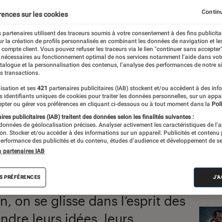
Continu
rences sur les cookies
 partenaires utilisent des traceurs soumis à votre consentement à des fins publicita
r la création de profils personnalisés en combinant les données de navigation et l
e compte client. Vous pouvez refuser les traceurs via le lien "continuer sans accepter"
 nécessaires au fonctionnement optimal de nos services notamment l’aide dans vot
atalogue et la personnalisation des contenus, l’analyse des performances de notre si
usion Fnac
s transactions.
isation et ses
421
partenaires publicitaires (IAB) stockent et/ou accèdent à des inf
es identifiants uniques de cookies pour traiter les données personnelles, sur un appa
odes
pter ou gérer vos préférences en cliquant ci-dessous ou à tout moment dans la
Poli
res publicitaires (IAB) traitent des données selon les finalités suivantes :
 données de géolocalisation précises. Analyser activement les caractéristiques de l’
tion. Stocker et/ou accéder à des informations sur un appareil. Publicités et contenu
erformance des publicités et du contenu, études d’audience et développement de se
s partenaires IAB
 podcast entièrement dédié à
Les
S PRÉFÉRENCES
J'
e, on entre au coeur du
, on se glisse dans l’esprit des
ndre leurs idées, leurs