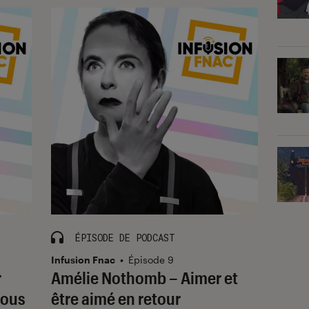
ÉPISODE DE PODCAST
Infusion Fnac
•
Épisode 9
r
Amélie Nothomb – Aimer et
nous
être aimé en retour