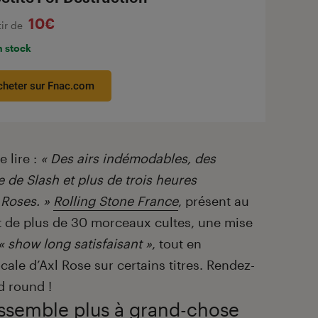
10€
tir de
n stock
cheter sur Fnac.com
 lire :
« Des airs indémodables, des
 de Slash et plus de trois heures
 Roses. »
Rolling Stone France
, présent au
t de plus de 30 morceaux cultes, une mise
« show long satisfaisant »
, tout en
ocale d’Axl Rose sur certains titres. Rendez-
d round !
essemble plus à grand-chose