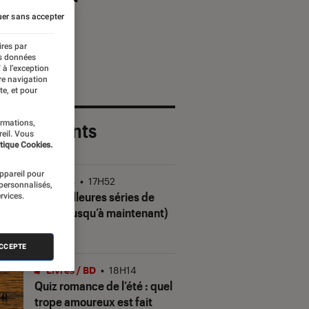
er sans accepter
ires par
es données
 à l’exception
re navigation
te, et pour
ormations,
 plus récents
reil. Vous
tique Cookies.
appareil pour
Séries
•
17H52
 personnalisés,
Les meilleures séries de
rvices.
2026 (jusqu’à maintenant)
ACCEPTE
Livres / BD
•
18H14
Quiz romance de l’été : quel
trope amoureux est fait