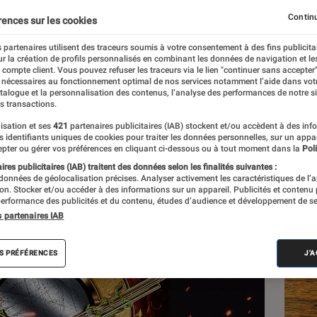
ck mythique ?
Continu
rences sur les cookies
 partenaires utilisent des traceurs soumis à votre consentement à des fins publicita
r la création de profils personnalisés en combinant les données de navigation et l
e compte client. Vous pouvez refuser les traceurs via le lien "continuer sans accepter"
 nécessaires au fonctionnement optimal de nos services notamment l’aide dans vot
atalogue et la personnalisation des contenus, l’analyse des performances de notre si
s transactions.
isation et ses
421
partenaires publicitaires (IAB) stockent et/ou accèdent à des inf
Les
es identifiants uniques de cookies pour traiter les données personnelles, sur un appa
pter ou gérer vos préférences en cliquant ci-dessous ou à tout moment dans la
Poli
res publicitaires (IAB) traitent des données selon les finalités suivantes :
 données de géolocalisation précises. Analyser activement les caractéristiques de l’
tion. Stocker et/ou accéder à des informations sur un appareil. Publicités et contenu
erformance des publicités et du contenu, études d’audience et développement de se
s partenaires IAB
S PRÉFÉRENCES
J'