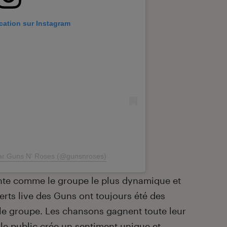
ication sur Instagram
par Guns N' Roses (@gunsnroses)
ente comme le groupe le plus dynamique et
certs live des Guns ont toujours été des
le groupe. Les chansons gagnent toute leur
le public crée un sentiment unique et