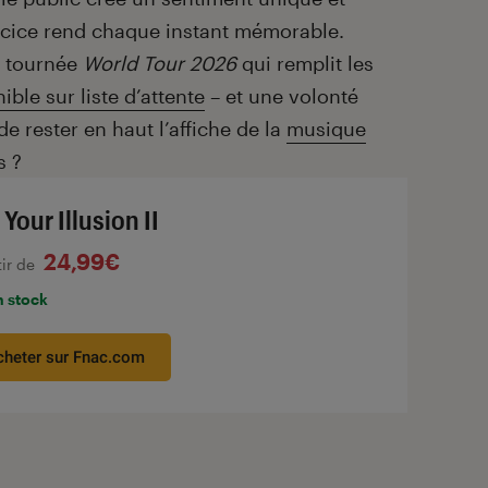
ercice rend chaque instant mémorable.
e tournée
World Tour 2026
qui remplit les
nible sur liste d’attente
– et une volonté
e rester en haut l’affiche de la
musique
s ?
Your Illusion II
24,99€
tir de
n stock
cheter sur Fnac.com