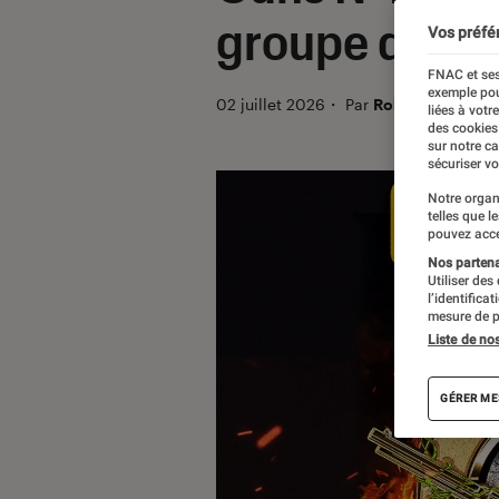
groupe de ro
Vos préfé
FNAC et ses
exemple pou
02 juillet 2026
・
Par
Robin Negre
liées à votr
des cookies
sur notre c
sécuriser vo
Notre organ
telles que l
pouvez acce
Nos partenai
Utiliser des
l’identifica
mesure de p
Liste de no
GÉRER ME