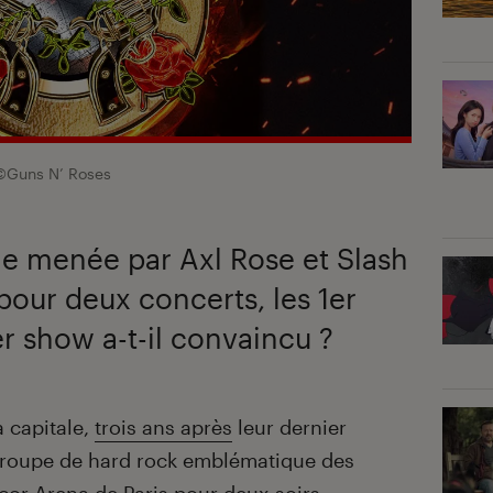
©Guns N’ Roses
le menée par Axl Rose et Slash
 pour deux concerts, les 1er
ier show a-t-il convaincu ?
 capitale,
trois ans après
leur dernier
groupe de hard rock emblématique des