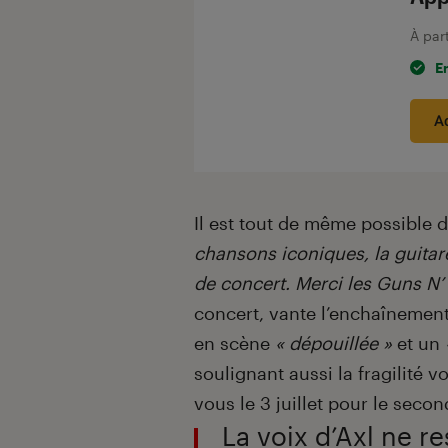
À par
E
A
Il est tout de même possible de
chansons iconiques, la guitare
de concert. Merci les Guns N’
concert, vante l’enchaînemen
en scène
« dépouillée »
et un
soulignant aussi la fragilité v
vous le 3 juillet pour le secon
La voix d’Axl ne r