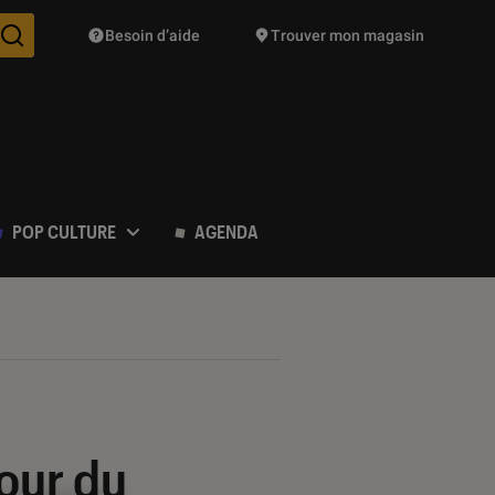
Besoin d’aide
Trouver mon magasin
Des suggestions de produits vont vous être proposées pendant vo
POP CULTURE
AGENDA
tour du