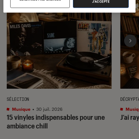
J'ACCEPTE
SÉLECTION
DÉCRYPT
Musique
•
30 juil. 2026
Musiq
15 vinyles indispensables pour une
J’ai ra
ambiance chill