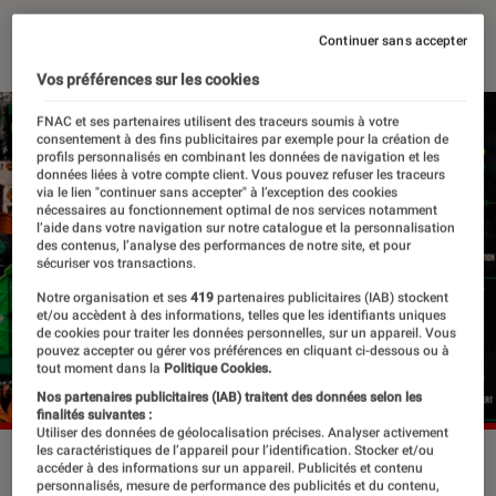
12 novembre 2025
・
Par
Sarah Dupont
Continuer sans accepter
Vos préférences sur les cookies
FNAC et ses partenaires utilisent des traceurs soumis à votre
consentement à des fins publicitaires par exemple pour la création de
profils personnalisés en combinant les données de navigation et les
données liées à votre compte client. Vous pouvez refuser les traceurs
via le lien "continuer sans accepter" à l’exception des cookies
nécessaires au fonctionnement optimal de nos services notamment
l’aide dans votre navigation sur notre catalogue et la personnalisation
des contenus, l’analyse des performances de notre site, et pour
sécuriser vos transactions.
Notre organisation et ses
419
partenaires publicitaires (IAB) stockent
et/ou accèdent à des informations, telles que les identifiants uniques
de cookies pour traiter les données personnelles, sur un appareil. Vous
pouvez accepter ou gérer vos préférences en cliquant ci-dessous ou à
tout moment dans la
Politique Cookies.
Nos partenaires publicitaires (IAB) traitent des données selon les
finalités suivantes :
Utiliser des données de géolocalisation précises. Analyser activement
les caractéristiques de l’appareil pour l’identification. Stocker et/ou
L'édition 2026 du Hellfest aura lieu du 18 au 21 juin.
accéder à des informations sur un appareil. Publicités et contenu
©Hellfest
personnalisés, mesure de performance des publicités et du contenu,