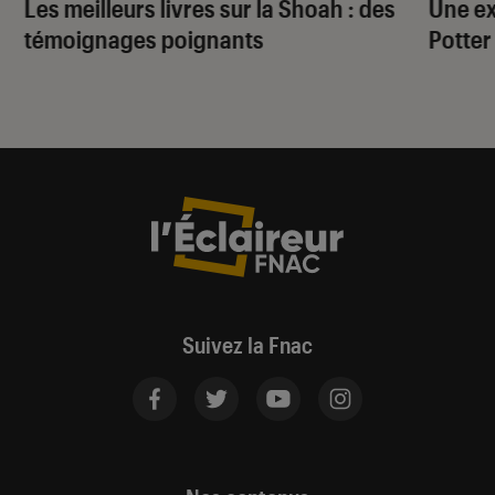
Les meilleurs livres sur la Shoah : des
Une ex
témoignages poignants
Potter
Suivez la Fnac