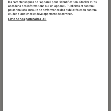
les caractéristiques de l’appareil pour l’identification. Stocker et/ou
accéder à des informations sur un appareil. Publicités et contenu
personnalisés, mesure de performance des publicités et du contenu,
études d’audience et développement de services.
Jusqu’au 29 mai 2022,
Le Monde de
Liste de nos partenaires IAB
Steve McCurry
s’expose au musée
Maillol, à Paris. C’est la plus grande
retrospective consacrée au
photographe, qui n’a cessé de mettre
l’humain au premier plan.
Introduction
Ce sont pas moins de 150 photographies,
retraçant les quarante ans de carrière de
l’artiste et ses multiples voyages aux quatre
coins du monde, qui sont exposées en ce
moment au musée Maillol. Cette imposante
retrospective mêle ainsi les photographies les