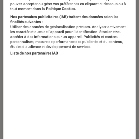
pouvez accepter ou gérer vos préférences en cliquant ci-dessous ou à
tout moment dans la
Politique Cookies.
Nos partenaires publicitaires (IAB) traitent des données selon les
En ces temps troublés, la Bourse de
finalités suivantes :
Utiliser des données de géolocalisation précises. Analyser activement
commerce prend la température de
les caractéristiques de l’appareil pour l’identification. Stocker et/ou
accéder à des informations sur un appareil. Publicités et contenu
l’humanité. L’institution a puisé, dans
personnalisés, mesure de performance des publicités et du contenu,
sa Collection Pinault, un ensemble
études d’audience et développement de services.
Liste de nos partenaires IAB
hétérogène d’œuvres, pour certaines
récemment acquises, dans le but
d’élaborer le fil narratif du
Monde
comme il va
, une exposition
fascinante et troublante, qui réunit
des stars ainsi que des artistes de la
nouvelle génération.
Introduction
« Où va le monde ? »
s’interrogeait La Femme,