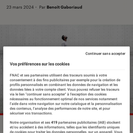
23 mars 2024
・
Par
Benoît Gaboriaud
Continuer sans accepter
Vos préférences sur les cookies
FNAC et ses partenaires utilisent des traceurs soumis à votre
consentement à des fins publicitaires par exemple pour la création de
profils personnalisés en combinant les données de navigation et les
données liées à votre compte client. Vous pouvez refuser les traceurs
via le lien "continuer sans accepter" à l’exception des cookies
nécessaires au fonctionnement optimal de nos services notamment
l’aide dans votre navigation sur notre catalogue et la personnalisation
des contenus, l’analyse des performances de notre site, et pour
sécuriser vos transactions.
Notre organisation et ses
419
partenaires publicitaires (IAB) stockent
Kimsooja, “To Breathe ?” Constellation, 2024.
©Bourse de
et/ou accèdent à des informations, telles que les identifiants uniques
commerce
de cookies pour traiter les données personnelles, sur un appareil. Vous