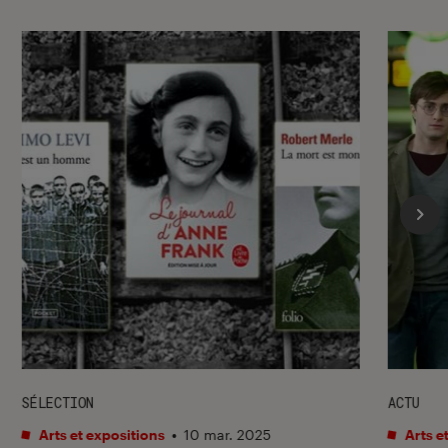
SÉLECTION
ACTU
Arts et expositions
•
10 mar. 2025
Arts e