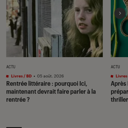
ACTU
ACTU
Livres / BD
•
05 août. 2026
Livres
Rentrée littéraire : pourquoi Ici,
Après
maintenant devrait faire parler à la
prépar
rentrée ?
thrille