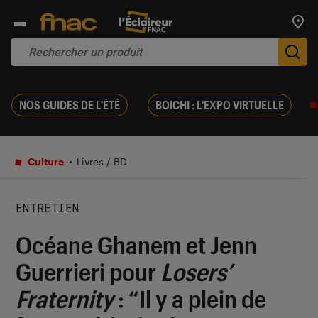
Trouv
De
NOS GUIDES DE L'ÉTÉ
BOICHI : L'EXPO VIRTUELLE
Culture
Livres / BD
ENTRETIEN
Océane Ghanem et Jenn
Guerrieri pour
Losers’
Fraternity
: “Il y a plein de