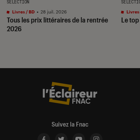
SÉLECTION
SÉLECTI
Livres / BD
•
28 juil. 2026
Livres
Tous les prix littéraires de la rentrée
Le top
2026
Suivez la Fnac