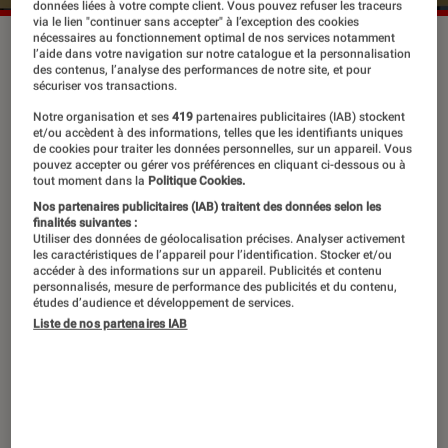
données liées à votre compte client. Vous pouvez refuser les traceurs
via le lien "continuer sans accepter" à l’exception des cookies
nécessaires au fonctionnement optimal de nos services notamment
La trilogie “Loser's Fraternity”.
©Hugo Roman
l’aide dans votre navigation sur notre catalogue et la personnalisation
des contenus, l’analyse des performances de notre site, et pour
sécuriser vos transactions.
Alors que l’ensemble de la saga
Notre organisation et ses
419
partenaires publicitaires (IAB) stockent
et/ou accèdent à des informations, telles que les identifiants uniques
Losers’ Fraternity
est désormais
de cookies pour traiter les données personnelles, sur un appareil. Vous
pouvez accepter ou gérer vos préférences en cliquant ci-dessous ou à
disponible aux éditions Hugo Roman,
tout moment dans la
Politique Cookies.
retour sur la création de cette trilogie
Nos partenaires publicitaires (IAB) traitent des données selon les
finalités suivantes :
et sur l’écriture à quatre mains de
Utiliser des données de géolocalisation précises. Analyser activement
les caractéristiques de l’appareil pour l’identification. Stocker et/ou
cette aventure new romance avec
accéder à des informations sur un appareil. Publicités et contenu
personnalisés, mesure de performance des publicités et du contenu,
Océane Ghanem et Jenn Guerrieri.
études d’audience et développement de services.
Liste de nos partenaires IAB
Comment est née l’idée de
Losers’
Fraternity
? D’où vient l’envie
d’écrire cette histoire et cet