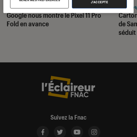
J'ACCEPTE
Smartphones Android
•
04 août. 2026
Smart
Google nous montre le Pixel 11 Pro
Carton
Fold en avance
de Sam
séduit
Suivez la Fnac