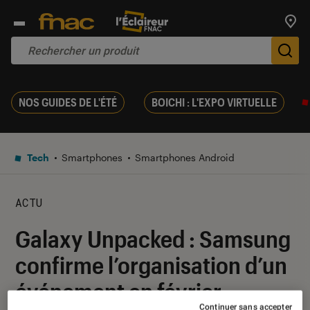
Trouv
De
NOS GUIDES DE L'ÉTÉ
BOICHI : L'EXPO VIRTUELLE
Tech
Smartphones
Smartphones Android
ACTU
Galaxy Unpacked : Samsung
confirme l’organisation d’un
événement en février
Continuer sans accepter