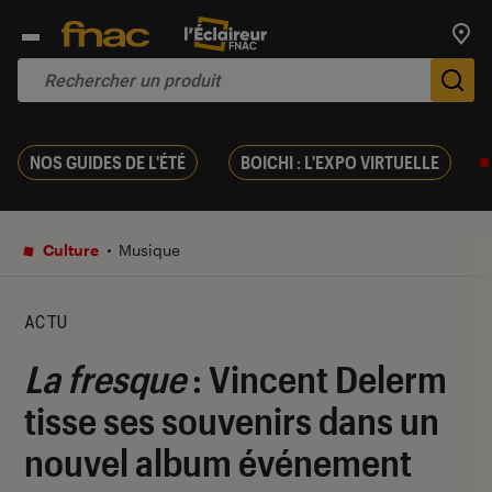
Trouv
De
NOS GUIDES DE L'ÉTÉ
BOICHI : L'EXPO VIRTUELLE
Culture
Musique
ACTU
La fresque
: Vincent Delerm
tisse ses souvenirs dans un
nouvel album événement