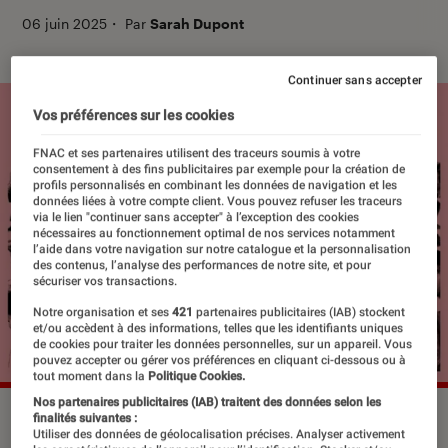
06 juin 2025
・
Par
Sarah Dupont
Continuer sans accepter
Vos préférences sur les cookies
FNAC et ses partenaires utilisent des traceurs soumis à votre
consentement à des fins publicitaires par exemple pour la création de
profils personnalisés en combinant les données de navigation et les
données liées à votre compte client. Vous pouvez refuser les traceurs
via le lien "continuer sans accepter" à l’exception des cookies
nécessaires au fonctionnement optimal de nos services notamment
l’aide dans votre navigation sur notre catalogue et la personnalisation
des contenus, l’analyse des performances de notre site, et pour
sécuriser vos transactions.
Notre organisation et ses
421
partenaires publicitaires (IAB) stockent
et/ou accèdent à des informations, telles que les identifiants uniques
de cookies pour traiter les données personnelles, sur un appareil. Vous
pouvez accepter ou gérer vos préférences en cliquant ci-dessous ou à
tout moment dans la
Politique Cookies.
Nos partenaires publicitaires (IAB) traitent des données selon les
Vincent Delerm sort “La fresque”, son nouvel album, ce 6 juin
finalités suivantes :
Utiliser des données de géolocalisation précises. Analyser activement
2025.
©Vincent Delerm