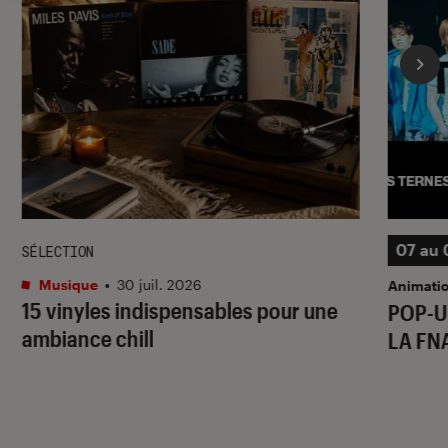
07 au 
SÉLECTION
Musique
•
30 juil. 2026
Animati
15 vinyles indispensables pour une
POP-U
ambiance chill
LA FN