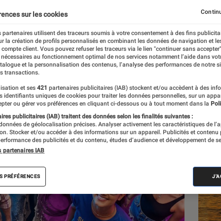
2026 ?
Continu
rences sur les cookies
 partenaires utilisent des traceurs soumis à votre consentement à des fins publicita
r la création de profils personnalisés en combinant les données de navigation et l
e compte client. Vous pouvez refuser les traceurs via le lien "continuer sans accepter"
 nécessaires au fonctionnement optimal de nos services notamment l’aide dans vot
atalogue et la personnalisation des contenus, l’analyse des performances de notre si
s transactions.
isation et ses
421
partenaires publicitaires (IAB) stockent et/ou accèdent à des inf
Les
es identifiants uniques de cookies pour traiter les données personnelles, sur un appa
pter ou gérer vos préférences en cliquant ci-dessous ou à tout moment dans la
Poli
res publicitaires (IAB) traitent des données selon les finalités suivantes :
 données de géolocalisation précises. Analyser activement les caractéristiques de l’
tion. Stocker et/ou accéder à des informations sur un appareil. Publicités et contenu
erformance des publicités et du contenu, études d’audience et développement de se
s partenaires IAB
S PRÉFÉRENCES
J'