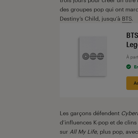
trois jours pour créer un titre 
des groupes pop qui ont marqu
Destiny’s Child, jusqu’à
BTS
.
BTS
Leg
À par
E
A
Les garçons défendent
Cyberk
d’influences K-pop et de clins
sur
All My Life
, plus pop, ave