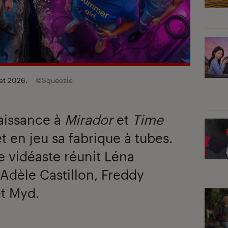
llet 2026.
©Squeezie
aissance à
Mirador
et
Time
t en jeu sa fabrique à tubes.
le vidéaste réunit Léna
, Adèle Castillon, Freddy
et Myd.