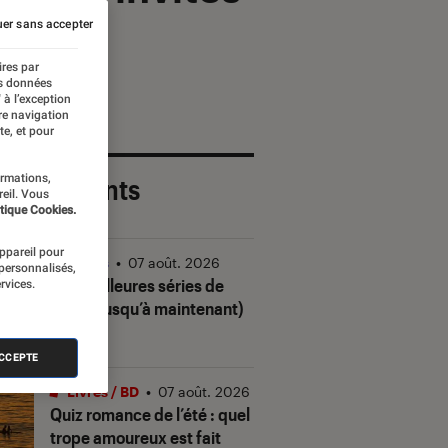
er sans accepter
ires par
es données
 à l’exception
re navigation
te, et pour
ormations,
 plus récents
reil. Vous
tique Cookies.
appareil pour
Séries
•
07 août. 2026
 personnalisés,
Les meilleures séries de
rvices.
2026 (jusqu’à maintenant)
ACCEPTE
Livres / BD
•
07 août. 2026
Quiz romance de l’été : quel
trope amoureux est fait