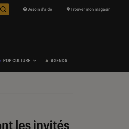
Besoin d’aide
Trouver mon magasin
Des suggestions de produits vont vous être proposées pendant vo
POP CULTURE
AGENDA
ont les invités