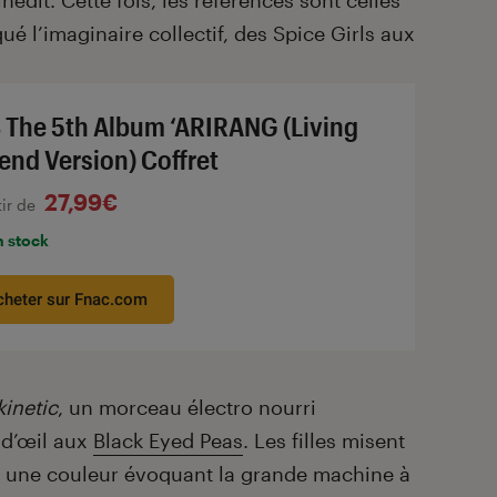
inédit. Cette fois, les références sont celles
é l’imaginaire collectif, des Spice Girls aux
 The 5th Album ‘ARIRANG (Living
end Version) Coffret
27,99€
tir de
n stock
cheter sur Fnac.com
inetic
, un morceau électro nourri
 d’œil aux
Black Eyed Peas
. Les filles misent
c une couleur évoquant la grande machine à