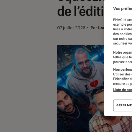
de l’édition 
Vos préfé
FNAC et ses
exemple pou
07 juillet 2026
・
Par
Louise Lepense
liées à votr
des cookies
sur notre c
sécuriser vo
Notre organ
telles que l
pouvez acce
Nos partenai
Utiliser des
l’identifica
mesure de p
Liste de no
GÉRER ME