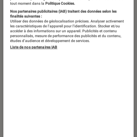
tout moment dans la
Politique Cookies.
Motorola continue le lancement de sa
Nos partenaires publicitaires (IAB) traitent des données selon les
finalités suivantes :
nouvelle gamme de smartphones et
Utiliser des données de géolocalisation précises. Analyser activement
les caractéristiques de l’appareil pour l’identification. Stocker et/ou
poursuit ses efforts dans le domaine
accéder à des informations sur un appareil. Publicités et contenu
personnalisés, mesure de performance des publicités et du contenu,
du pliable.
études d’audience et développement de services.
Liste de nos partenaires IAB
Introduction
Le Motorola Edge 60 Fusion
déjà lancé il y a
quelques semaines
, on attendait de
Motorola
qu’il agrandisse encore la famille. C’est
aujourd’hui chose faite avec les Moto Edge 60
et Edge 60 Pro, deux nouveaux
smartphones
un peu plus costauds d’un point de vue
technique. Leurs lointains cousins Razr 60 et
Razr 60 Ultra se positionnent quant à eux