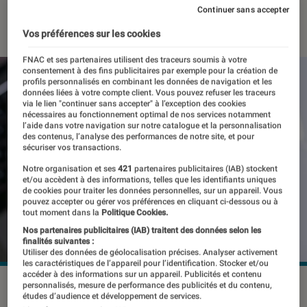
Continuer sans accepter
15 avril 2025
・
Par
Pierre Crochart
Vos préférences sur les cookies
FNAC et ses partenaires utilisent des traceurs soumis à votre
consentement à des fins publicitaires par exemple pour la création de
profils personnalisés en combinant les données de navigation et les
données liées à votre compte client. Vous pouvez refuser les traceurs
via le lien "continuer sans accepter" à l’exception des cookies
nécessaires au fonctionnement optimal de nos services notamment
l’aide dans votre navigation sur notre catalogue et la personnalisation
des contenus, l’analyse des performances de notre site, et pour
sécuriser vos transactions.
Notre organisation et ses
421
partenaires publicitaires (IAB) stockent
et/ou accèdent à des informations, telles que les identifiants uniques
de cookies pour traiter les données personnelles, sur un appareil. Vous
pouvez accepter ou gérer vos préférences en cliquant ci-dessous ou à
tout moment dans la
Politique Cookies.
Nos partenaires publicitaires (IAB) traitent des données selon les
finalités suivantes :
Utiliser des données de géolocalisation précises. Analyser activement
les caractéristiques de l’appareil pour l’identification. Stocker et/ou
accéder à des informations sur un appareil. Publicités et contenu
Le PDG de Meta a été averti personnellement sur les dangers
personnalisés, mesure de performance des publicités et du contenu,
études d’audience et développement de services.
de ses plateformes.
©Primakov / Shutterstock