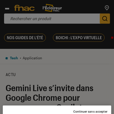
Trouv
De
NOS GUIDES DE L'ÉTÉ
BOICHI : L'EXPO VIRTUELLE
Tech
Application
ACTU
Gemini Live s’invite dans
Google Chrome pour
concurrencer Copilot
Continuer sans accepter