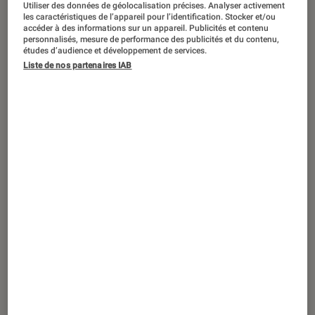
ACTU
Utiliser des données de géolocalisation précises. Analyser activement
les caractéristiques de l’appareil pour l’identification. Stocker et/ou
accéder à des informations sur un appareil. Publicités et contenu
Ordinateurs Portables
•
19 mai. 2026
personnalisés, mesure de performance des publicités et du contenu,
Le bouton Copilot des claviers était
études d’audience et développement de services.
une erreur, et Microsoft va la corriger
Liste de nos partenaires IAB