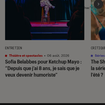
l'Éclaireur fnac">
ENTRETIEN
CRITIQU
Théâtre et spectacles
•
06 août. 2026
Séries
Sofia Belabbes pour
Ketchup Mayo
:
The S
“Depuis que j’ai 8 ans, je sais que je
la sér
veux devenir humoriste”
l’été ?