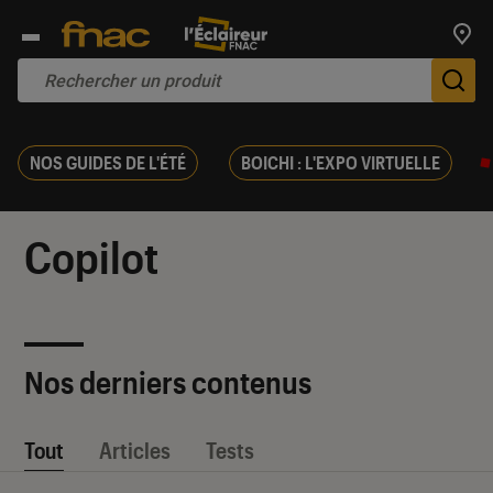
Trouv
De
NOS GUIDES DE L'ÉTÉ
BOICHI : L'EXPO VIRTUELLE
Copilot
Nos derniers contenus
Tout
Articles
Tests