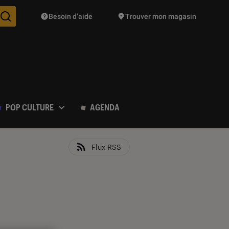
Besoin d’aide
Trouver mon magasin
Des suggestions de produits vont vous être proposées pendant vo
POP CULTURE
AGENDA
Flux RSS