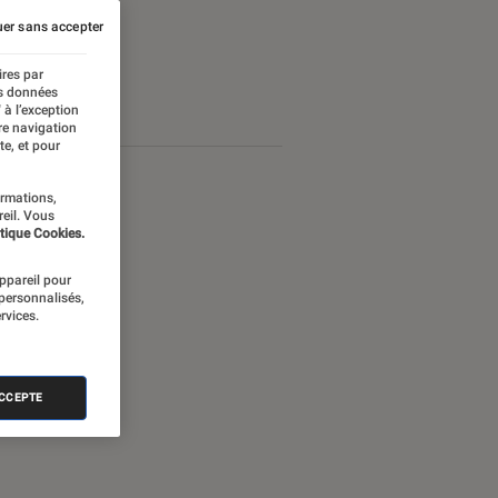
er sans accepter
ires par
es données
 à l’exception
re navigation
te, et pour
ormations,
reil. Vous
tique Cookies.
appareil pour
 personnalisés,
rvices.
ACCEPTE