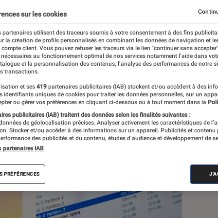
Continu
rences sur les cookies
s
 partenaires utilisent des traceurs soumis à votre consentement à des fins publicita
r la création de profils personnalisés en combinant les données de navigation et l
e compte client. Vous pouvez refuser les traceurs via le lien "continuer sans accepter"
 nécessaires au fonctionnement optimal de nos services notamment l’aide dans vot
atalogue et la personnalisation des contenus, l’analyse des performances de notre si
s transactions.
isation et ses
419
partenaires publicitaires (IAB) stockent et/ou accèdent à des inf
es identifiants uniques de cookies pour traiter les données personnelles, sur un appa
pter ou gérer vos préférences en cliquant ci-dessous ou à tout moment dans la
Poli
res publicitaires (IAB) traitent des données selon les finalités suivantes :
 données de géolocalisation précises. Analyser activement les caractéristiques de l’
tion. Stocker et/ou accéder à des informations sur un appareil. Publicités et contenu
erformance des publicités et du contenu, études d’audience et développement de se
s partenaires IAB
S PRÉFÉRENCES
J'