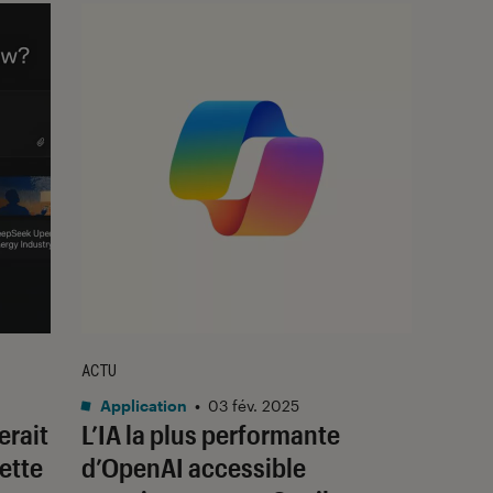
ACTU
Application
•
03 fév. 2025
erait
L’IA la plus performante
cette
d’OpenAI accessible