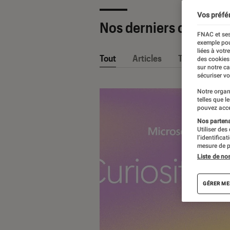
Vos préfé
Nos derniers contenu
FNAC et ses
exemple pou
liées à votr
Tout
Articles
Tests
des cookies
sur notre c
sécuriser vo
Notre organ
telles que l
pouvez acce
Nos partenai
Utiliser des
l’identifica
mesure de p
Liste de no
GÉRER ME