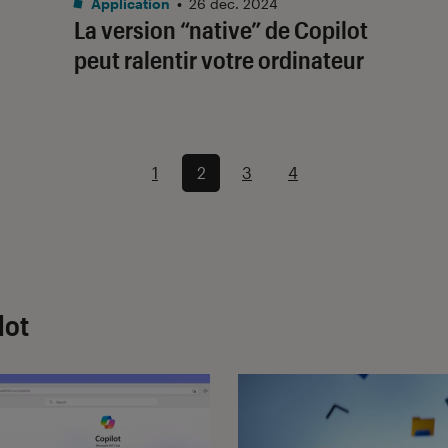
Application
•
26 déc. 2024
La version “native” de Copilot
peut ralentir votre ordinateur
1
2
3
4
lot