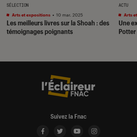
SÉLECTION
ACTU
Arts et expositions
•
10 mar. 2025
Arts e
Les meilleurs livres sur la Shoah : des
Une ex
témoignages poignants
Potter
Suivez la Fnac