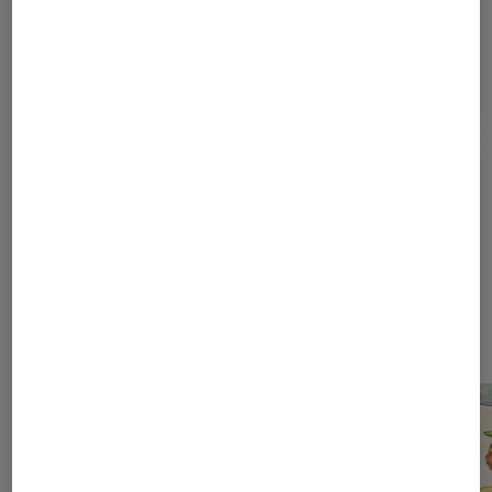
Pour aller plus loin
Halo
Microsoft
Xbox
Dernièrement dans Actu Jeux
Vidéo Consoles