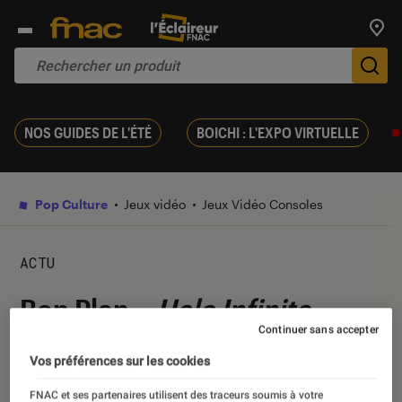
Trouv
De
NOS GUIDES DE L'ÉTÉ
BOICHI : L'EXPO VIRTUELLE
Pop Culture
Jeux vidéo
Jeux Vidéo Consoles
ACTU
Bon Plan –
Halo Infinite
Continuer sans accepter
s’affiche à 49,99 euros au
Vos préférences sur les cookies
lieu de 69,99 euros avant
FNAC et ses partenaires utilisent des traceurs soumis à votre