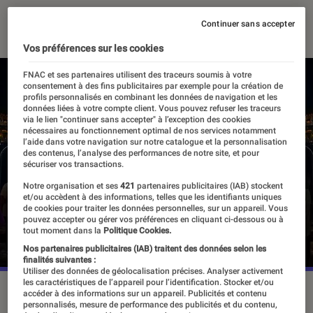
05 décembre 2021
・
Par
Agathe Renac
Continuer sans accepter
Vos préférences sur les cookies
FNAC et ses partenaires utilisent des traceurs soumis à votre
consentement à des fins publicitaires par exemple pour la création de
profils personnalisés en combinant les données de navigation et les
données liées à votre compte client. Vous pouvez refuser les traceurs
via le lien "continuer sans accepter" à l’exception des cookies
nécessaires au fonctionnement optimal de nos services notamment
l’aide dans votre navigation sur notre catalogue et la personnalisation
des contenus, l’analyse des performances de notre site, et pour
sécuriser vos transactions.
Notre organisation et ses
421
partenaires publicitaires (IAB) stockent
et/ou accèdent à des informations, telles que les identifiants uniques
de cookies pour traiter les données personnelles, sur un appareil. Vous
pouvez accepter ou gérer vos préférences en cliquant ci-dessous ou à
tout moment dans la
Politique Cookies.
Nos partenaires publicitaires (IAB) traitent des données selon les
finalités suivantes :
Utiliser des données de géolocalisation précises. Analyser activement
les caractéristiques de l’appareil pour l’identification. Stocker et/ou
Les studios de 10 000 mètres carrés proposent plusieurs
accéder à des informations sur un appareil. Publicités et contenu
personnalisés, mesure de performance des publicités et du contenu,
activités interactives.
©Warner Bros. Themed