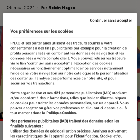
05 août 2024
・
Par
Robin Negre
Continuer sans accepter
Vos préférences sur les cookies
FNAC et ses partenaires utilisent des traceurs soumis à votre
consentement à des fins publicitaires par exemple pour la création de
profils personnalisés en combinant les données de navigation et les
données liées à votre compte client. Vous pouvez refuser les traceurs
via le lien "continuer sans accepter" à l’exception des cookies
nécessaires au fonctionnement optimal de nos services notamment
l’aide dans votre navigation sur notre catalogue et la personnalisation
des contenus, l’analyse des performances de notre site, et pour
sécuriser vos transactions.
Notre organisation et ses
421
partenaires publicitaires (IAB) stockent
et/ou accèdent à des informations, telles que les identifiants uniques
de cookies pour traiter les données personnelles, sur un appareil. Vous
pouvez accepter ou gérer vos préférences en cliquant ci-dessous ou à
tout moment dans la
Politique Cookies.
Nos partenaires publicitaires (IAB) traitent des données selon les
finalités suivantes :
Aerosmith en 2012.
©Tinseltown/Shutterstock
Utiliser des données de géolocalisation précises. Analyser activement
les caractéristiques de l’appareil pour l’identification. Stocker et/ou