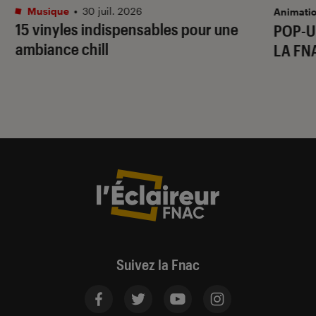
Musique
•
30 juil. 2026
Animati
15 vinyles indispensables pour une
POP-U
ambiance chill
LA FN
Suivez la Fnac