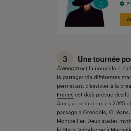
E
A
3
Une tournée po
Freedom
est la nouvelle créat
la partager via différentes man
permettant d’assister à la cré
France
est déjà prévue dès le
Ainsi, à partir de mars 2025 
passage à Grenoble, Orléans,
Montpellier. Deux stades my
le Stade Vélodrome à Marseille