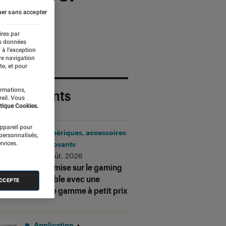
er sans accepter
ires par
es données
 à l’exception
re navigation
te, et pour
ormations,
 plus récents
reil. Vous
tique Cookies.
appareil pour
Périphériques, accessoires
 personnalisés,
rvices.
et composants
•
06 août. 2026
Corsair mise sur le gaming
accessible avec une
ACCEPTE
nouvelle gamme à petit prix
Application
•