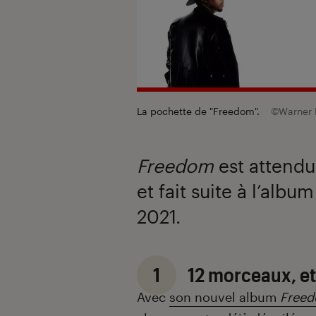
La pochette de "Freedom".
©Warner 
Freedom
est attendu
et fait suite à l’albu
2021.
1
12 morceaux, et
Avec
son nouvel album
Free