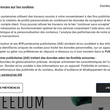
dom
Continu
rences sur les cookies
 partenaires utilisent des traceurs soumis à votre consentement à des fins publicita
r la création de profils personnalisés en combinant les données de navigation et l
e compte client. Vous pouvez refuser les traceurs via le lien "continuer sans accepter"
 nécessaires au fonctionnement optimal de nos services notamment l’aide dans vot
atalogue et la personnalisation des contenus, l’analyse des performances de notre si
s transactions.
isation et ses
419
partenaires publicitaires (IAB) stockent et/ou accèdent à des inf
Les
es identifiants uniques de cookies pour traiter les données personnelles, sur un appa
pter ou gérer vos préférences en cliquant ci-dessous ou à tout moment dans la
Poli
res publicitaires (IAB) traitent des données selon les finalités suivantes :
 données de géolocalisation précises. Analyser activement les caractéristiques de l’
tion. Stocker et/ou accéder à des informations sur un appareil. Publicités et contenu
erformance des publicités et du contenu, études d’audience et développement de se
s partenaires IAB
S PRÉFÉRENCES
J'