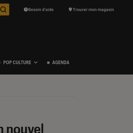
Besoin d’aide
Trouver mon magasin
Des suggestions de produits vont vous être proposées pendant vo
POP CULTURE
AGENDA
on nouvel