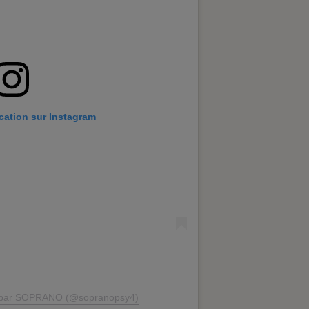
ication sur Instagram
e par SOPRANO (@sopranopsy4)