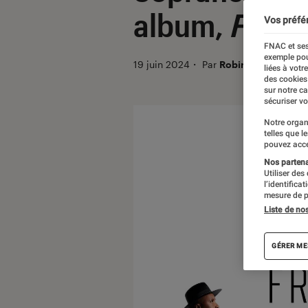
album,
Free
Vos préfé
FNAC et ses
exemple pou
19 juin 2024
・
Par
Robin Negre
liées à votr
des cookies
sur notre c
sécuriser vo
Notre organ
telles que l
pouvez acce
Nos partenai
Utiliser des
l’identifica
mesure de p
Liste de no
GÉRER ME