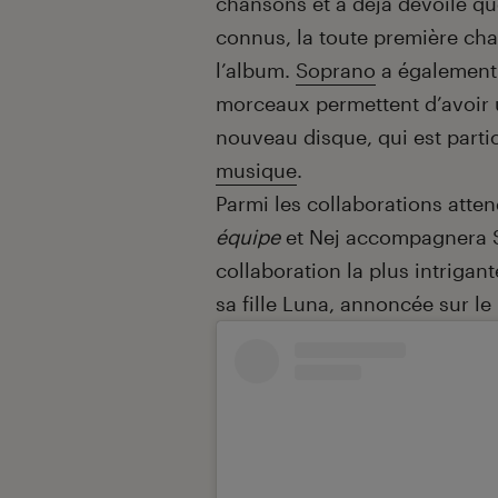
chansons et a déjà dévoilé que
connus, la toute première c
l’album.
Soprano
a également
morceaux permettent d’avoir u
nouveau disque, qui est parti
musique
.
Parmi les collaborations atte
équipe
et Nej accompagnera 
collaboration la plus intrigan
sa fille Luna, annoncée sur 