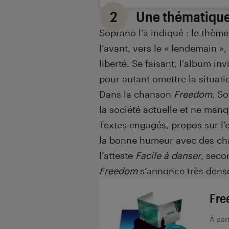
2
Une thématique l
Soprano l’a indiqué : le thème
l’avant, vers le « lendemain »
liberté. Se faisant, l’album inv
pour autant omettre la situati
Dans la chanson
Freedom
, S
la société actuelle et ne man
Textes engagés, propos sur l’
la bonne humeur avec des ch
l’atteste
Facile à danser
, seco
Freedom
s’annonce très dens
Fre
À par