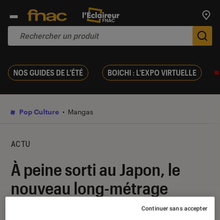
Trouv
De
NOS GUIDES DE L'ÉTÉ
BOICHI : L'EXPO VIRTUELLE
Pop Culture
Mangas
ACTU
À peine sorti au Japon, le
nouveau long-métrage
Sword Art Online
bientôt
Continuer sans accepter