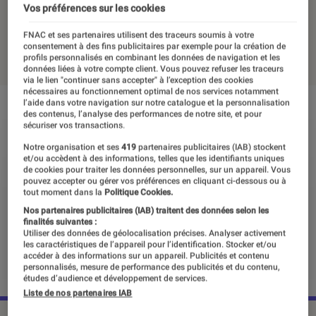
dans les salles françaises
Vos préférences sur les cookies
FNAC et ses partenaires utilisent des traceurs soumis à votre
25 novembre 2021
・
Par
Alexandre Manceau
consentement à des fins publicitaires par exemple pour la création de
profils personnalisés en combinant les données de navigation et les
données liées à votre compte client. Vous pouvez refuser les traceurs
via le lien "continuer sans accepter" à l’exception des cookies
nécessaires au fonctionnement optimal de nos services notamment
l’aide dans votre navigation sur notre catalogue et la personnalisation
des contenus, l’analyse des performances de notre site, et pour
sécuriser vos transactions.
Notre organisation et ses
419
partenaires publicitaires (IAB) stockent
et/ou accèdent à des informations, telles que les identifiants uniques
de cookies pour traiter les données personnelles, sur un appareil. Vous
pouvez accepter ou gérer vos préférences en cliquant ci-dessous ou à
tout moment dans la
Politique Cookies.
Nos partenaires publicitaires (IAB) traitent des données selon les
finalités suivantes :
Utiliser des données de géolocalisation précises. Analyser activement
les caractéristiques de l’appareil pour l’identification. Stocker et/ou
accéder à des informations sur un appareil. Publicités et contenu
personnalisés, mesure de performance des publicités et du contenu,
études d’audience et développement de services.
Liste de nos partenaires IAB