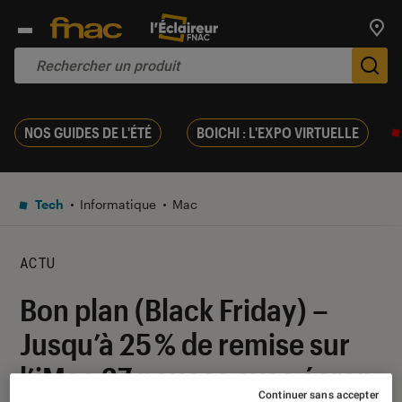
Trouv
De
NOS GUIDES DE L'ÉTÉ
BOICHI : L'EXPO VIRTUELLE
Tech
Informatique
Mac
ACTU
Bon plan (Black Friday) –
Jusqu’à 25 % de remise sur
l’iMac 27 pouces avec écran
Continuer sans accepter