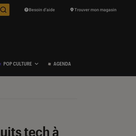
Besoin d’aide
Trouver mon magasin
Des suggestions de produits vont vous être proposées pendant vo
POP CULTURE
AGENDA
uits tech à