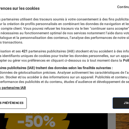
Continu
rences sur les cookies
 partenaires utilisent des traceurs soumis à votre consentement à des fins publicita
r la création de profils personnalisés en combinant les données de navigation et l
e compte client. Vous pouvez refuser les traceurs via le lien "continuer sans accepter"
 nécessaires au fonctionnement optimal de nos services notamment l’aide dans vot
atalogue et la personnalisation des contenus, l’analyse des performances de notre si
s transactions.
isation et ses
421
partenaires publicitaires (IAB) stockent et/ou accèdent à des inf
Les
es identifiants uniques de cookies pour traiter les données personnelles, sur un appa
pter ou gérer vos préférences en cliquant ci-dessous ou à tout moment dans la
Poli
res publicitaires (IAB) traitent des données selon les finalités suivantes :
 données de géolocalisation précises. Analyser activement les caractéristiques de l’
tion. Stocker et/ou accéder à des informations sur un appareil. Publicités et contenu
erformance des publicités et du contenu, études d’audience et développement de se
s partenaires IAB
S PRÉFÉRENCES
J'