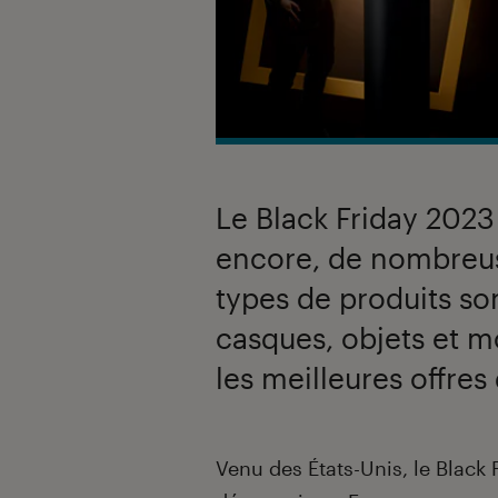
Le Black Friday 202
encore, de nombreus
types de produits so
casques, objets et 
les meilleures offre
Introduction
Venu des États-Unis, le Black 