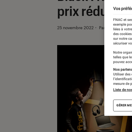
prix réduits
Vos préfé
FNAC et ses
exemple pou
25 novembre 2022
・
Par
La rédaction
liées à votr
des cookies
sur notre c
sécuriser vo
Notre organ
telles que l
pouvez acce
Nos partenai
Utiliser des
l’identifica
mesure de p
Liste de no
GÉRER ME