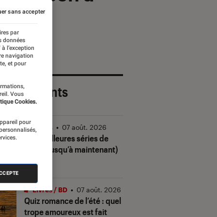
er sans accepter
ires par
es données
 à l’exception
re navigation
te, et pour
ormations,
 plus récents
reil. Vous
tique Cookies.
appareil pour
Séries
•
07 août. 2026
 personnalisés,
Les meilleures séries de
rvices.
2026 (jusqu’à maintenant)
ACCEPTE
Livres / BD
•
07 août. 2026
Quiz romance de l’été : quel
trope amoureux est fait