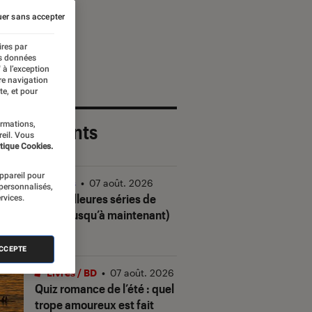
er sans accepter
ires par
es données
 à l’exception
re navigation
te, et pour
ormations,
 plus récents
reil. Vous
tique Cookies.
appareil pour
Séries
•
07 août. 2026
 personnalisés,
Les meilleures séries de
rvices.
2026 (jusqu’à maintenant)
ACCEPTE
Livres / BD
•
07 août. 2026
Quiz romance de l’été : quel
trope amoureux est fait