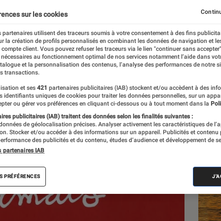
 est mort
Continu
rences sur les cookies
 partenaires utilisent des traceurs soumis à votre consentement à des fins publicita
r la création de profils personnalisés en combinant les données de navigation et l
e compte client. Vous pouvez refuser les traceurs via le lien "continuer sans accepter"
 nécessaires au fonctionnement optimal de nos services notamment l’aide dans vot
atalogue et la personnalisation des contenus, l’analyse des performances de notre si
s transactions.
isation et ses
421
partenaires publicitaires (IAB) stockent et/ou accèdent à des inf
Les
es identifiants uniques de cookies pour traiter les données personnelles, sur un appa
pter ou gérer vos préférences en cliquant ci-dessous ou à tout moment dans la
Poli
res publicitaires (IAB) traitent des données selon les finalités suivantes :
 données de géolocalisation précises. Analyser activement les caractéristiques de l’
tion. Stocker et/ou accéder à des informations sur un appareil. Publicités et contenu
erformance des publicités et du contenu, études d’audience et développement de se
s partenaires IAB
S PRÉFÉRENCES
J'