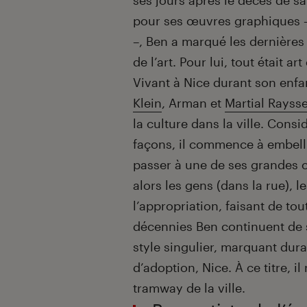
ses jours après le décès de s
pour ses œuvres graphiques —
–, Ben a marqué les dernières
de l’art. Pour lui, tout était art 
Vivant à Nice durant son enfa
Klein
, Arman et
Martial Rayss
la culture dans la ville. Consi
façons, il commence à embell
passer à une de ses grandes ca
alors les gens (dans la rue), l
l’appropriation, faisant de to
décennies Ben continuent de s
style singulier, marquant dur
d’adoption, Nice. À ce titre, i
tramway de la ville.