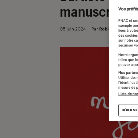
manuscrites,
Vos préfé
FNAC et ses
exemple pou
05 juin 2024
・
Par
Robin Negre
liées à votr
des cookies
sur notre c
sécuriser vo
Notre organ
telles que l
pouvez acce
Nos partenai
Utiliser des
l’identifica
mesure de p
Liste de no
GÉRER ME