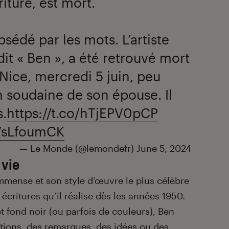
riture, est mort.
obsédé par les mots. L’artiste
dit « Ben », a été retrouvé mort
Nice, mercredi 5 juin, peu
on soudaine de son épouse. Il
s.
https://t.co/hTjEPV0pCP
QVsLfoumCK
— Le Monde (@lemondefr)
June 5, 2024
 vie
immense et son style d’œuvre le plus célèbre
 écritures qu’il réalise dès les années 1950.
t fond noir (ou parfois de couleurs), Ben
ions, des remarques, des idées ou des