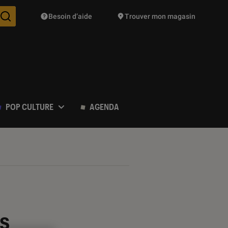
Besoin d’aide
Trouver mon magasin
Des suggestions de produits vont vous être proposées pendant vo
POP CULTURE
AGENDA
es