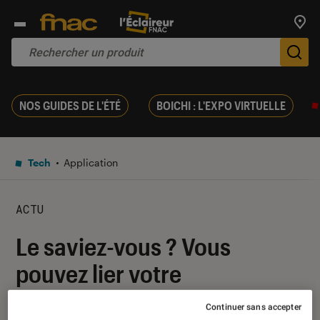
Trouv
De
NOS GUIDES DE L'ÉTÉ
BOICHI : L'EXPO VIRTUELLE
Tech
Application
ACTU
Le saviez-vous ? Vous
pouvez lier votre
abonnement Canal+ à
Continuer sans accepter