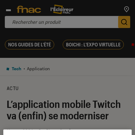
Trouv
De
NOS GUIDES DE L'ÉTÉ
BOICHI : L'EXPO VIRTUELLE
Tech
Application
ACTU
L’application mobile Twitch
va (enfin) se moderniser
11 mars 2024
・
Par
Pierre Crochart