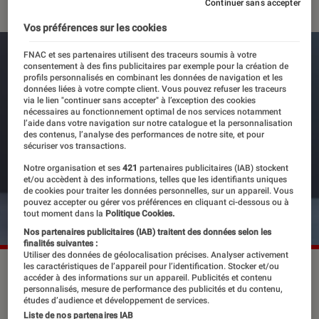
Continuer sans accepter
Vos préférences sur les cookies
FNAC et ses partenaires utilisent des traceurs soumis à votre
consentement à des fins publicitaires par exemple pour la création de
profils personnalisés en combinant les données de navigation et les
données liées à votre compte client. Vous pouvez refuser les traceurs
via le lien "continuer sans accepter" à l’exception des cookies
nécessaires au fonctionnement optimal de nos services notamment
l’aide dans votre navigation sur notre catalogue et la personnalisation
des contenus, l’analyse des performances de notre site, et pour
sécuriser vos transactions.
Notre organisation et ses
421
partenaires publicitaires (IAB) stockent
et/ou accèdent à des informations, telles que les identifiants uniques
de cookies pour traiter les données personnelles, sur un appareil. Vous
pouvez accepter ou gérer vos préférences en cliquant ci-dessous ou à
tout moment dans la
Politique Cookies.
Nos partenaires publicitaires (IAB) traitent des données selon les
finalités suivantes :
Utiliser des données de géolocalisation précises. Analyser activement
les caractéristiques de l’appareil pour l’identification. Stocker et/ou
Le genre s'impose notamment sur les réseaux sociaux et
accéder à des informations sur un appareil. Publicités et contenu
dans les librairies.
©Robert N Brown/Shutterstock
personnalisés, mesure de performance des publicités et du contenu,
études d’audience et développement de services.
Liste de nos partenaires IAB