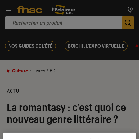
Trouv
De
NOS GUIDES DE L'ÉTÉ
BOICHI : L'EXPO VIRTUELLE
Culture
Livres / BD
ACTU
La romantasy : c’est quoi ce
nouveau genre littéraire ?
08 février 2024
・
Par
Robin Negre