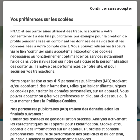
31 octobre 2023
・
Par
Kesso Diallo
Continuer sans accepter
Vos préférences sur les cookies
FNAC et ses partenaires utilisent des traceurs soumis à votre
consentement à des fins publicitaires par exemple pour la création de
profils personnalisés en combinant les données de navigation et les
données liées à votre compte client. Vous pouvez refuser les traceurs
via le lien "continuer sans accepter" à l’exception des cookies
nécessaires au fonctionnement optimal de nos services notamment
l’aide dans votre navigation sur notre catalogue et la personnalisation
des contenus, l’analyse des performances de notre site, et pour
sécuriser vos transactions.
Notre organisation et ses
419
partenaires publicitaires (IAB) stockent
et/ou accèdent à des informations, telles que les identifiants uniques
de cookies pour traiter les données personnelles, sur un appareil. Vous
pouvez accepter ou gérer vos préférences en cliquant ci-dessous ou à
tout moment dans la
Politique Cookies.
Nos partenaires publicitaires (IAB) traitent des données selon les
finalités suivantes :
Utiliser des données de géolocalisation précises. Analyser activement
les caractéristiques de l’appareil pour l’identification. Stocker et/ou
accéder à des informations sur un appareil. Publicités et contenu
©Hadrian / Shutterstock
personnalisés, mesure de performance des publicités et du contenu,
études d’audience et développement de services.