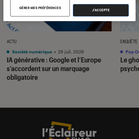
GÉRER MES PRÉFÉRENCES
J'ACCEPTE
ACTU
ENQUÊTE
Société numérique
•
29 juil. 2026
Pop Cu
IA générative : Google et l’Europe
Le gho
s’accordent sur un marquage
psycho
obligatoire