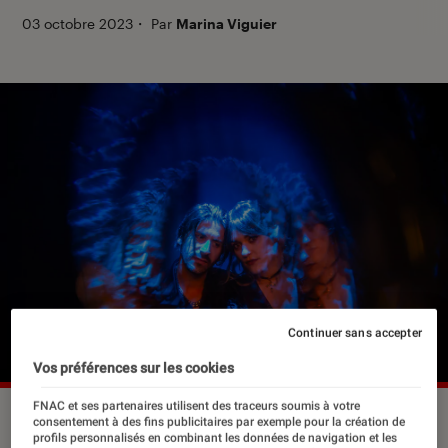
03 octobre 2023
・
Par
Marina Viguier
Continuer sans accepter
Vos préférences sur les cookies
FNAC et ses partenaires utilisent des traceurs soumis à votre
Bandit Bandit présente son premier album “11:11”
©Marina
consentement à des fins publicitaires par exemple pour la création de
Viguier
profils personnalisés en combinant les données de navigation et les