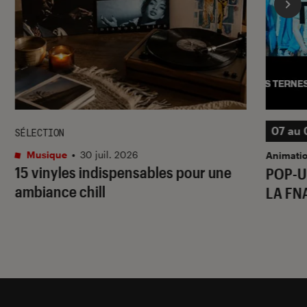
07 au 
SÉLECTION
Musique
•
30 juil. 2026
Animati
15 vinyles indispensables pour une
POP-U
ambiance chill
LA FN