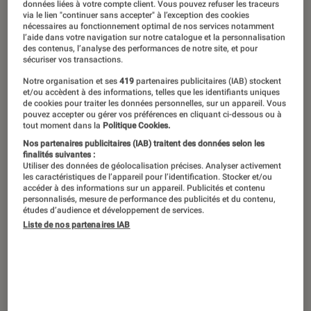
données liées à votre compte client. Vous pouvez refuser les traceurs
via le lien "continuer sans accepter" à l’exception des cookies
nécessaires au fonctionnement optimal de nos services notamment
l’aide dans votre navigation sur notre catalogue et la personnalisation
Envoûtant, un peu psyché, parfois
des contenus, l’analyse des performances de notre site, et pour
sécuriser vos transactions.
progressif, mais toujours fidèle aux
Notre organisation et ses
419
partenaires publicitaires (IAB) stockent
riffs électriques,
11:11
est le premier
et/ou accèdent à des informations, telles que les identifiants uniques
album de Bandit Bandit. Retentissant,
de cookies pour traiter les données personnelles, sur un appareil. Vous
pouvez accepter ou gérer vos préférences en cliquant ci-dessous ou à
aux accents féministes, cet opus est
tout moment dans la
Politique Cookies.
Nos partenaires publicitaires (IAB) traitent des données selon les
un cocktail détonnant. Baptême du
finalités suivantes :
feu réussi pour le duo lyonnais, c’est
Utiliser des données de géolocalisation précises. Analyser activement
les caractéristiques de l’appareil pour l’identification. Stocker et/ou
LE hold-up de la rentrée.
accéder à des informations sur un appareil. Publicités et contenu
personnalisés, mesure de performance des publicités et du contenu,
études d’audience et développement de services.
Liste de nos partenaires IAB
Introduction
Assurément, les amoureux et amoureuses du
rock
tapageur adoreront ce disque glam-
féministe. Le micro est tenu par Maëva Nicolas,
chanteuse puissante montée sur ressort, prête