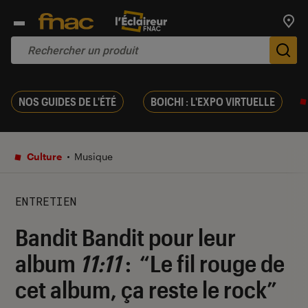
Trouv
De
NOS GUIDES DE L'ÉTÉ
BOICHI : L'EXPO VIRTUELLE
Culture
Musique
ENTRETIEN
Bandit Bandit pour leur
album
11:11
: “Le fil rouge de
cet album, ça reste le rock”