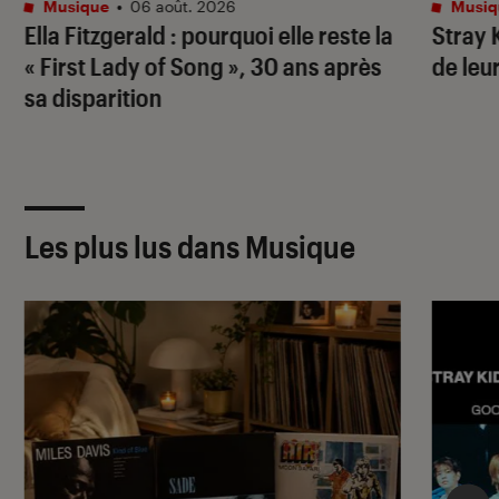
Musique
•
06 août. 2026
Musiq
Ella Fitzgerald : pourquoi elle reste la
Stray 
« First Lady of Song », 30 ans après
de leu
sa disparition
Les plus lus dans Musique