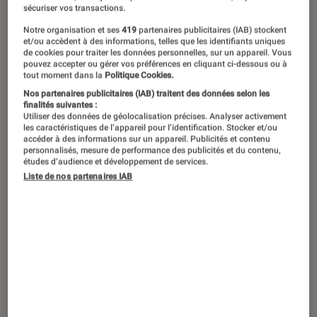
©Alessandro Lucca/Shutterstock
sécuriser vos transactions.
Notre organisation et ses
419
partenaires publicitaires (IAB) stockent
et/ou accèdent à des informations, telles que les identifiants uniques
Dee Nasty et DJ Fab ont vécu les
de cookies pour traiter les données personnelles, sur un appareil. Vous
pouvez accepter ou gérer vos préférences en cliquant ci-dessous ou à
débuts du hip-hop en France. Le
tout moment dans la
Politique Cookies.
Nos partenaires publicitaires (IAB) traitent des données selon les
premier en est un de ses pionniers, le
finalités suivantes :
second un de ses enfants. Avec leur
Utiliser des données de géolocalisation précises. Analyser activement
les caractéristiques de l’appareil pour l’identification. Stocker et/ou
vision, ils nous racontent l’installation
accéder à des informations sur un appareil. Publicités et contenu
personnalisés, mesure de performance des publicités et du contenu,
ultrarapide du hip-hop dans
études d’audience et développement de services.
Liste de nos partenaires IAB
l’Hexagone et son évolution depuis
ces 50 dernières années.
Pouvez-vous nous rappeler les
valeurs du hip-hop ?
Dee Nasty : Les valeurs sont les suivantes :