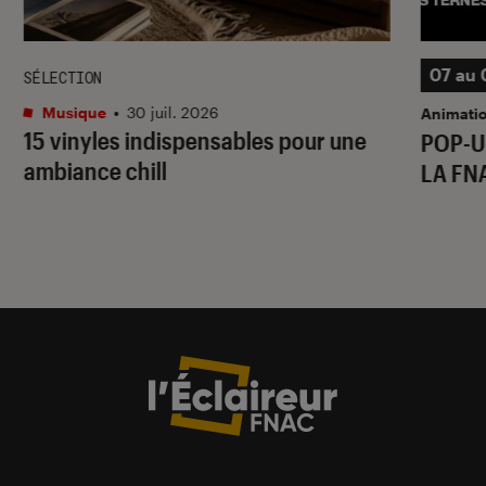
07 au 
SÉLECTION
Musique
•
30 juil. 2026
Animati
15 vinyles indispensables pour une
POP-U
ambiance chill
LA FN