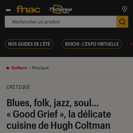
Trouv
De
NOS GUIDES DE L'ÉTÉ
BOICHI : L'EXPO VIRTUELLE
Culture
Musique
CRITIQUE
Blues, folk, jazz, soul…
« Good Grief », la délicate
cuisine de Hugh Coltman