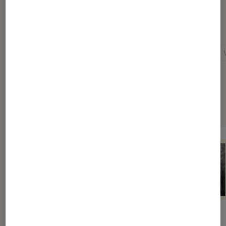
Pour aller plus loin
Coup de coeur
Folk
Jazz
Nouveautés
Sélection de produits
Good Grief
Good Grief