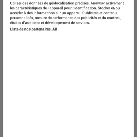
A l’heure de « Good Grief », son
Utiliser des données de géolocalisation précises. Analyser activement
les caractéristiques de l’appareil pour l’identification. Stocker et/ou
nouvel album, le constat est
accéder à des informations sur un appareil. Publicités et contenu
implacable. Hugh Coltman possède
personnalisés, mesure de performance des publicités et du contenu,
études d’audience et développement de services.
définitivement ce truc que ces
Liste de nos partenaires IAB
“maudits Anglais” maîtrisent
particulièrement bien et qu’on leur
jalouse souvent de ce côté-ci de la
Manche : l’art du songwriting ! Une
délicate “cuisine” qu’il nous sert dans
le meilleur des chaudrons, entouré
d’une brigade de subtils musiciens…
Et la rentrée n’en sera que plus
digeste !
Introduction
La référence “culinaire” de ce post à propos