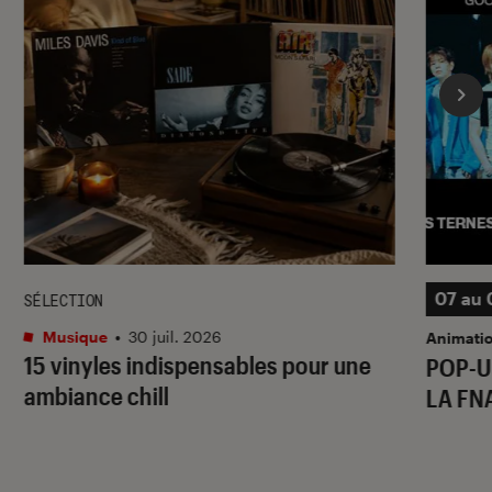
07 au 
SÉLECTION
Musique
•
30 juil. 2026
Animati
15 vinyles indispensables pour une
POP-U
ambiance chill
LA FN