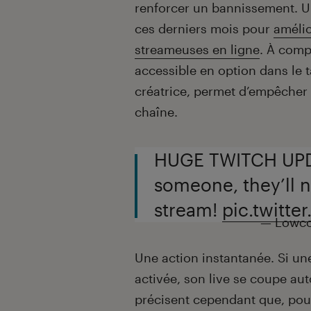
renforcer un bannissement. Un
ces derniers mois pour
amélio
streameuses en ligne
. À comp
accessible en option dans le 
créatrice, permet d’empêcher 
chaîne.
HUGE TWITCH UPDA
someone, they’ll n
stream!
pic.twitt
— Lowco
Une action instantanée. Si une
activée, son live se coupe a
précisent cependant que, po