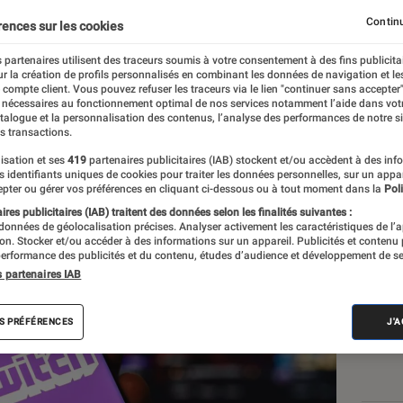
ientôt un blocage plus s
Continu
rences sur les cookies
ment
 partenaires utilisent des traceurs soumis à votre consentement à des fins publicita
r la création de profils personnalisés en combinant les données de navigation et l
e compte client. Vous pouvez refuser les traceurs via le lien "continuer sans accepter"
 nécessaires au fonctionnement optimal de nos services notamment l’aide dans vot
atalogue et la personnalisation des contenus, l’analyse des performances de notre si
s transactions.
isation et ses
419
partenaires publicitaires (IAB) stockent et/ou accèdent à des inf
es identifiants uniques de cookies pour traiter les données personnelles, sur un appa
Les
pter ou gérer vos préférences en cliquant ci-dessous ou à tout moment dans la
Poli
res publicitaires (IAB) traitent des données selon les finalités suivantes :
 données de géolocalisation précises. Analyser activement les caractéristiques de l’
tion. Stocker et/ou accéder à des informations sur un appareil. Publicités et contenu
erformance des publicités et du contenu, études d’audience et développement de se
s partenaires IAB
S PRÉFÉRENCES
J'