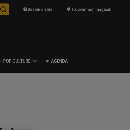
Besoin d’aide
Trouver mon magasin
Des suggestions de produits vont vous être proposées pendant vo
POP CULTURE
AGENDA