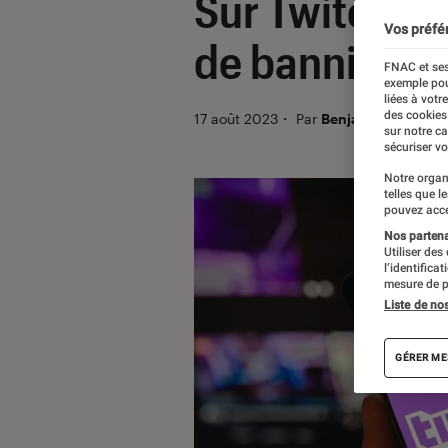
Sur Twitch, b
Vos préfé
de bannisse
FNAC et ses
exemple pou
liées à votr
des cookies
17 août 2023
・
Par
Benjamin Logerot
sur notre c
sécuriser vo
Notre organ
telles que l
pouvez acce
Nos partenai
Utiliser des
l’identifica
mesure de p
Liste de no
GÉRER ME