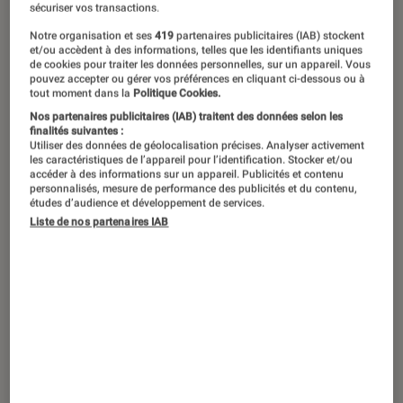
Samsung nous présente ses nouvelles générations de
sécuriser vos transactions.
tablettes et de montres connectées.
©Samsung
Notre organisation et ses
419
partenaires publicitaires (IAB) stockent
et/ou accèdent à des informations, telles que les identifiants uniques
de cookies pour traiter les données personnelles, sur un appareil. Vous
pouvez accepter ou gérer vos préférences en cliquant ci-dessous ou à
Samsung vient de tenir son grand
tout moment dans la
Politique Cookies.
événement Unpacked de l’été.
Nos partenaires publicitaires (IAB) traitent des données selon les
finalités suivantes :
L’entreprise y a dévoilé l’ensemble de
Utiliser des données de géolocalisation précises. Analyser activement
les caractéristiques de l’appareil pour l’identification. Stocker et/ou
ses prochains produits dont la
accéder à des informations sur un appareil. Publicités et contenu
personnalisés, mesure de performance des publicités et du contenu,
nouvelle génération de tablettes et de
études d’audience et développement de services.
Liste de nos partenaires IAB
montres connectées.
Introduction
Si elle n’a pas apporté de grands changements
à ses
tablettes
Galaxy Tab S9
, la firme
coréenne Samsung propose en revanche des
montres connectées
Galaxy Watch retravaillées