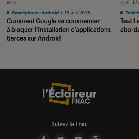
ACTU
TEST LA
Smartphones Android
•
19 juin 2026
Tablet
Comment Google va commencer
Test L
à bloquer l’installation d’applications
abord
tierces sur Android
Suivez la Fnac