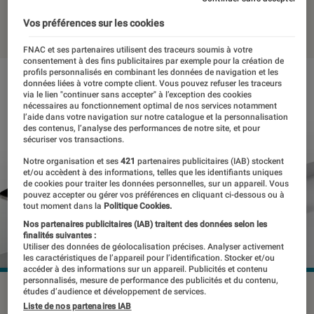
10 janvier 2024
・
Par
Benjamin Logerot
Vos préférences sur les cookies
FNAC et ses partenaires utilisent des traceurs soumis à votre
consentement à des fins publicitaires par exemple pour la création de
profils personnalisés en combinant les données de navigation et les
données liées à votre compte client. Vous pouvez refuser les traceurs
via le lien "continuer sans accepter" à l’exception des cookies
nécessaires au fonctionnement optimal de nos services notamment
l’aide dans votre navigation sur notre catalogue et la personnalisation
des contenus, l’analyse des performances de notre site, et pour
sécuriser vos transactions.
Notre organisation et ses
421
partenaires publicitaires (IAB) stockent
et/ou accèdent à des informations, telles que les identifiants uniques
de cookies pour traiter les données personnelles, sur un appareil. Vous
pouvez accepter ou gérer vos préférences en cliquant ci-dessous ou à
tout moment dans la
Politique Cookies.
Nos partenaires publicitaires (IAB) traitent des données selon les
finalités suivantes :
Utiliser des données de géolocalisation précises. Analyser activement
les caractéristiques de l’appareil pour l’identification. Stocker et/ou
accéder à des informations sur un appareil. Publicités et contenu
personnalisés, mesure de performance des publicités et du contenu,
Deux ans après la sortie du Pad 5, Xiaomi lance sa nouvelle
études d’audience et développement de services.
tablette en Europe.
©Xiaomi
Liste de nos partenaires IAB