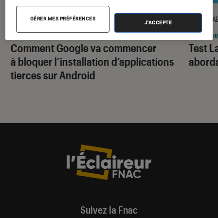
ACTU
TEST LA
GÉRER MES PRÉFÉRENCES
J'ACCEPTE
Smartphones Android
•
19 juin 2026
Tablet
Comment Google va commencer
Test L
à bloquer l’installation d’applications
abord
tierces sur Android
Suivez la Fnac