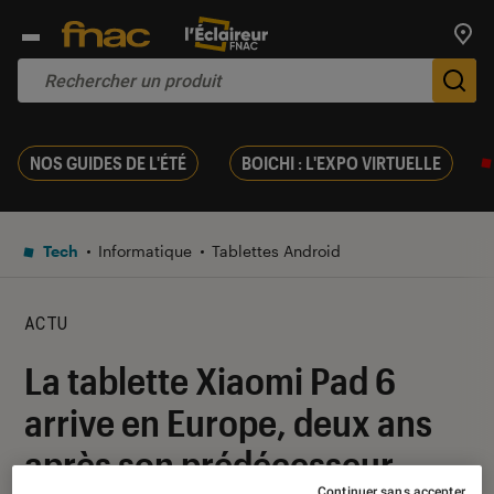
Trouv
De
NOS GUIDES DE L'ÉTÉ
BOICHI : L'EXPO VIRTUELLE
Tech
Informatique
Tablettes Android
ACTU
La tablette Xiaomi Pad 6
arrive en Europe, deux ans
après son prédécesseur
Continuer sans accepter