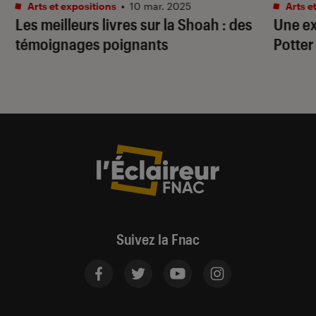
Arts et expositions
•
10 mar. 2025
Arts e
Les meilleurs livres sur la Shoah : des
Une ex
témoignages poignants
Potter
Suivez la Fnac