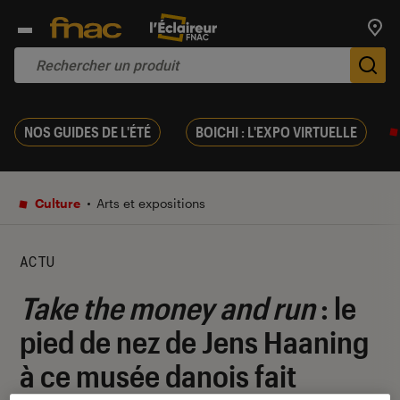
Trouv
De
NOS GUIDES DE L'ÉTÉ
BOICHI : L'EXPO VIRTUELLE
Culture
Arts et expositions
ACTU
Take the money and run
: le
pied de nez de Jens Haaning
à ce musée danois fait