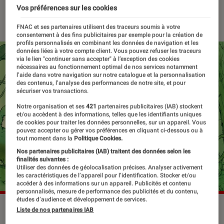
Vos préférences sur les cookies
13 juin 2023
・
Par
Edouard Lebigre
FNAC et ses partenaires utilisent des traceurs soumis à votre
consentement à des fins publicitaires par exemple pour la création de
profils personnalisés en combinant les données de navigation et les
données liées à votre compte client. Vous pouvez refuser les traceurs
via le lien "continuer sans accepter" à l’exception des cookies
nécessaires au fonctionnement optimal de nos services notamment
l’aide dans votre navigation sur notre catalogue et la personnalisation
des contenus, l’analyse des performances de notre site, et pour
sécuriser vos transactions.
Notre organisation et ses
421
partenaires publicitaires (IAB) stockent
et/ou accèdent à des informations, telles que les identifiants uniques
de cookies pour traiter les données personnelles, sur un appareil. Vous
pouvez accepter ou gérer vos préférences en cliquant ci-dessous ou à
tout moment dans la
Politique Cookies.
Nos partenaires publicitaires (IAB) traitent des données selon les
finalités suivantes :
Utiliser des données de géolocalisation précises. Analyser activement
les caractéristiques de l’appareil pour l’identification. Stocker et/ou
accéder à des informations sur un appareil. Publicités et contenu
personnalisés, mesure de performance des publicités et du contenu,
études d’audience et développement de services.
Extrait de "La Grande Aventure" (2021), dernier album en
Liste de nos partenaires IAB
date des aventures de Titeuf.
©Glénat