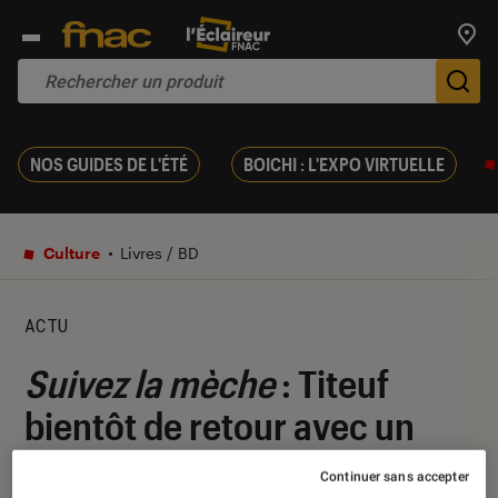
Trouv
De
NOS GUIDES DE L'ÉTÉ
BOICHI : L'EXPO VIRTUELLE
Culture
Livres / BD
ACTU
Suivez la mèche
: Titeuf
bientôt de retour avec un
nouvel album
Continuer sans accepter