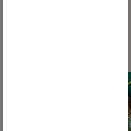
Bande dessinée
Titeuf
Zep
Dernièrement dans Actu Livres /
BD