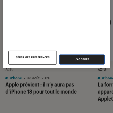
GÉRER MES PRÉFÉRENCES
J'ACCEPTE
ACTU
ACTU
iPhone
•
03 août. 2026
iPhon
Apple prévient : il n’y aura pas
La for
d’iPhone 18 pour tout le monde
apparei
Apple