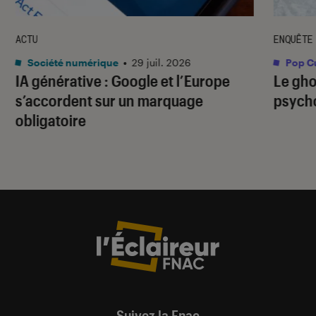
ACTU
ENQUÊTE
Société numérique
•
29 juil. 2026
Pop Cu
IA générative : Google et l’Europe
Le gho
s’accordent sur un marquage
psycho
obligatoire
Suivez la Fnac