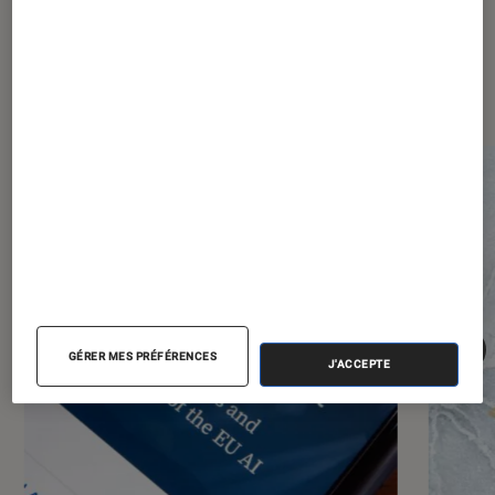
Les plus lus dans Société
numérique
GÉRER MES PRÉFÉRENCES
J'ACCEPTE