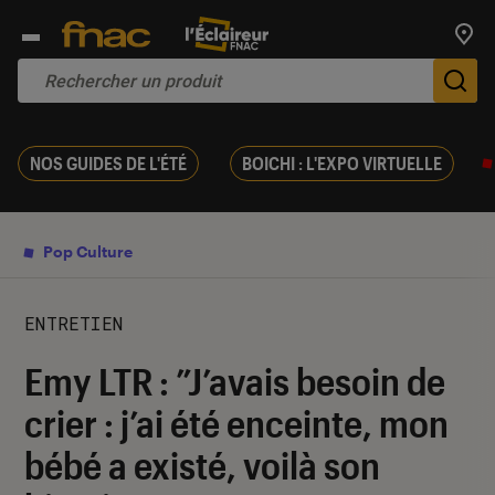
Trouv
De
NOS GUIDES DE L'ÉTÉ
BOICHI : L'EXPO VIRTUELLE
Pop Culture
ENTRETIEN
Emy LTR : ”J’avais besoin de
crier : j’ai été enceinte, mon
bébé a existé, voilà son