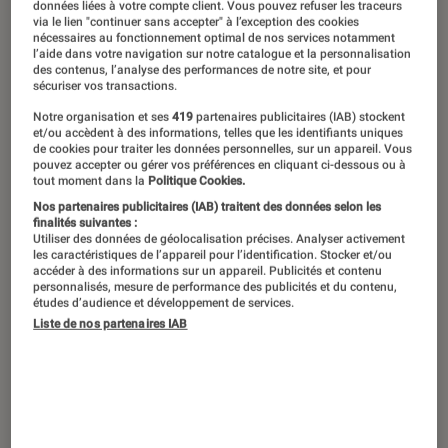
Emy Ltr a fait paraître son livre “Daronne : la grossesse dure
données liées à votre compte client. Vous pouvez refuser les traceurs
via le lien "continuer sans accepter" à l’exception des cookies
un an” le 22 mars.
©Jordan Deal, Albin Michel
nécessaires au fonctionnement optimal de nos services notamment
l’aide dans votre navigation sur notre catalogue et la personnalisation
des contenus, l’analyse des performances de notre site, et pour
sécuriser vos transactions.
Connue pour ses vidéos drôles,
Notre organisation et ses
419
partenaires publicitaires (IAB) stockent
profondes et poétiques, Emy LTR a
et/ou accèdent à des informations, telles que les identifiants uniques
de cookies pour traiter les données personnelles, sur un appareil. Vous
quitté YouTube le temps d’un livre
pouvez accepter ou gérer vos préférences en cliquant ci-dessous ou à
tout moment dans la
Politique Cookies.
pour nous transmettre un témoignage
Nos partenaires publicitaires (IAB) traitent des données selon les
intime et touchant. Dans
Daronne: la
finalités suivantes :
Utiliser des données de géolocalisation précises. Analyser activement
grossesse dure un an
, elle nous
les caractéristiques de l’appareil pour l’identification. Stocker et/ou
accéder à des informations sur un appareil. Publicités et contenu
raconte sa fausse couche, ses deux
personnalisés, mesure de performance des publicités et du contenu,
études d’audience et développement de services.
grossesses, et tout le bazar qui a
Liste de nos partenaires IAB
régné dans son corps et dans sa tête
durant une année entière. Rencontre.