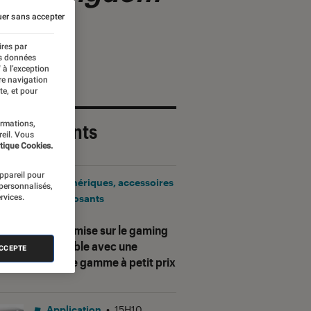
er sans accepter
ires par
es données
 à l’exception
re navigation
te, et pour
ormations,
 plus récents
reil. Vous
tique Cookies.
appareil pour
Périphériques, accessoires
 personnalisés,
rvices.
et composants
•
17H25
Corsair mise sur le gaming
accessible avec une
ACCEPTE
nouvelle gamme à petit prix
Application
•
15H10