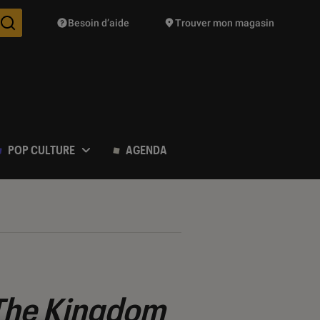
Besoin d’aide
Trouver mon magasin
Des suggestions de produits vont vous être proposées pendant vo
POP CULTURE
AGENDA
 The Kingdom