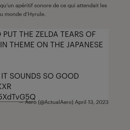
qu’un apéritif sonore de ce qui attendait les
du monde d’Hyrule.
O PUT THE ZELDA TEARS OF
IN THEME ON THE JAPANESE
D IT SOUNDS SO GOOD
KXR
sp5XdTvG5Q
— Aero (@ActualAero)
April 13, 2023