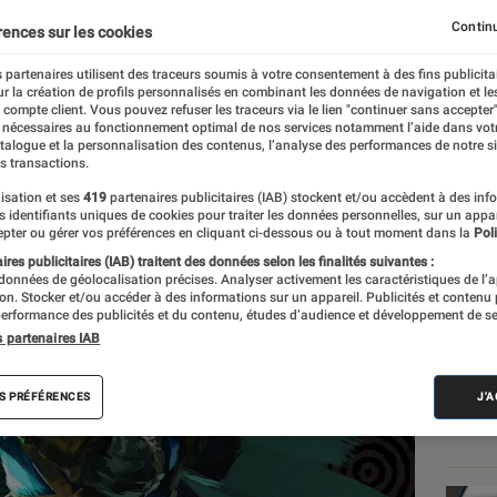
 les fans
Continu
rences sur les cookies
 partenaires utilisent des traceurs soumis à votre consentement à des fins publicita
r la création de profils personnalisés en combinant les données de navigation et l
e compte client. Vous pouvez refuser les traceurs via le lien "continuer sans accepter"
 nécessaires au fonctionnement optimal de nos services notamment l’aide dans vot
atalogue et la personnalisation des contenus, l’analyse des performances de notre si
s transactions.
isation et ses
419
partenaires publicitaires (IAB) stockent et/ou accèdent à des inf
Les
es identifiants uniques de cookies pour traiter les données personnelles, sur un appa
pter ou gérer vos préférences en cliquant ci-dessous ou à tout moment dans la
Poli
res publicitaires (IAB) traitent des données selon les finalités suivantes :
 données de géolocalisation précises. Analyser activement les caractéristiques de l’
tion. Stocker et/ou accéder à des informations sur un appareil. Publicités et contenu
erformance des publicités et du contenu, études d’audience et développement de se
s partenaires IAB
S PRÉFÉRENCES
J'