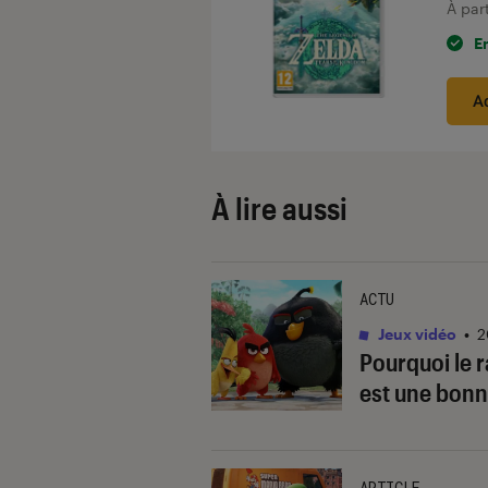
À par
E
A
À lire aussi
ACTU
Jeux vidéo
•
2
Pourquoi le r
est une bonn
ARTICLE