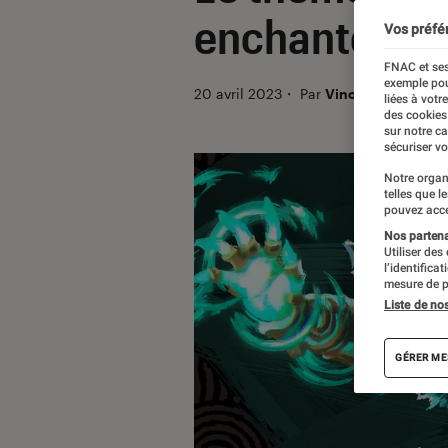
enchante déjà
Vos préfé
FNAC et ses
exemple pou
20 avril 2023
・
Par
Vincent Oms
liées à votr
des cookies
sur notre c
sécuriser vo
Notre organ
telles que l
pouvez acce
Nos partenai
Utiliser des
l’identifica
mesure de p
Liste de no
GÉRER ME