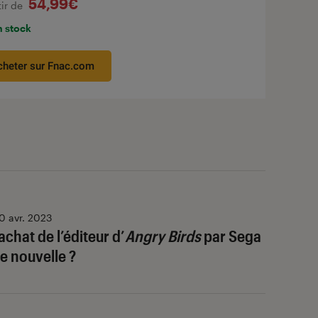
54,99€
tir de
n stock
cheter sur Fnac.com
0 avr. 2023
achat de l’éditeur d’
Angry Birds
par Sega
e nouvelle ?