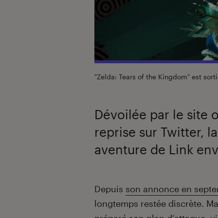
"Zelda: Tears of the Kingdom" est sort
Dévoilée par le site 
reprise sur Twitter, 
aventure de Link en
Introduction
Depuis
son annonce en sept
longtemps restée discrète. M