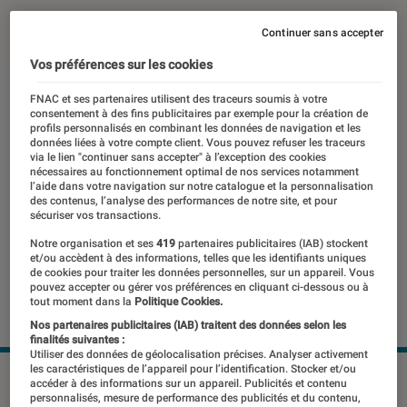
05 avril 2023
・
Par
Benjamin Logerot
Continuer sans accepter
Vos préférences sur les cookies
FNAC et ses partenaires utilisent des traceurs soumis à votre
consentement à des fins publicitaires par exemple pour la création de
profils personnalisés en combinant les données de navigation et les
données liées à votre compte client. Vous pouvez refuser les traceurs
via le lien "continuer sans accepter" à l’exception des cookies
nécessaires au fonctionnement optimal de nos services notamment
l’aide dans votre navigation sur notre catalogue et la personnalisation
des contenus, l’analyse des performances de notre site, et pour
sécuriser vos transactions.
Notre organisation et ses
419
partenaires publicitaires (IAB) stockent
et/ou accèdent à des informations, telles que les identifiants uniques
de cookies pour traiter les données personnelles, sur un appareil. Vous
pouvez accepter ou gérer vos préférences en cliquant ci-dessous ou à
tout moment dans la
Politique Cookies.
Nos partenaires publicitaires (IAB) traitent des données selon les
finalités suivantes :
Utiliser des données de géolocalisation précises. Analyser activement
les caractéristiques de l’appareil pour l’identification. Stocker et/ou
Mis à part le changement visuel du bloc des capteurs
accéder à des informations sur un appareil. Publicités et contenu
photos, la Galaxy Tab S9 Ultra ne devrait pas différer de la
personnalisés, mesure de performance des publicités et du contenu,