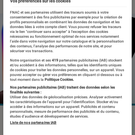
Vos préférences sur les cookies
FNAC et ses partenaires utilisent des traceurs soumis à votre
consentement à des fins publicitaires par exemple pour la création de
profils personnalisés en combinant les données de navigation et les
données liées à votre compte client. Vous pouvez refuser les traceurs
via le lien "continuer sans accepter" à l’exception des cookies
nécessaires au fonctionnement optimal de nos services notamment
l’aide dans votre navigation sur notre catalogue et la personnalisation
des contenus, l’analyse des performances de notre site, et pour
sécuriser vos transactions.
Notre organisation et ses
419
partenaires publicitaires (IAB) stockent
et/ou accèdent à des informations, telles que les identifiants uniques
de cookies pour traiter les données personnelles, sur un appareil. Vous
pouvez accepter ou gérer vos préférences en cliquant ci-dessous ou à
tout moment dans la
Politique Cookies.
Nos partenaires publicitaires (IAB) traitent des données selon les
finalités suivantes :
Utiliser des données de géolocalisation précises. Analyser activement
les caractéristiques de l’appareil pour l’identification. Stocker et/ou
accéder à des informations sur un appareil. Publicités et contenu
personnalisés, mesure de performance des publicités et du contenu,
Le groupe va se concentrer sur d'autres projets.
études d’audience et développement de services.
©mundissima / Shutterstock
Liste de nos partenaires IAB