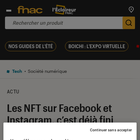
Trouv
De
NOS GUIDES DE L'ÉTÉ
BOICHI : L'EXPO VIRTUELLE
Tech
Société numérique
ACTU
Les NFT sur Facebook et
Instagram, c’est déjà fini
Continuer sans accepter
14 mars 2023
・
Par
Kesso Diallo