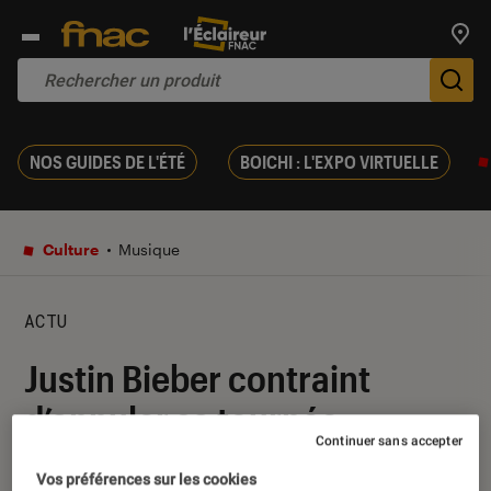
Trouv
De
NOS GUIDES DE L'ÉTÉ
BOICHI : L'EXPO VIRTUELLE
Culture
Musique
ACTU
Justin Bieber contraint
d’annuler sa tournée
Continuer sans accepter
mondiale
Vos préférences sur les cookies