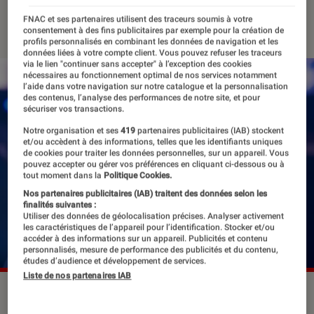
02 mars 2023
・
Par
Edouard Lebigre
FNAC et ses partenaires utilisent des traceurs soumis à votre
consentement à des fins publicitaires par exemple pour la création de
profils personnalisés en combinant les données de navigation et les
données liées à votre compte client. Vous pouvez refuser les traceurs
via le lien "continuer sans accepter" à l’exception des cookies
nécessaires au fonctionnement optimal de nos services notamment
l’aide dans votre navigation sur notre catalogue et la personnalisation
des contenus, l’analyse des performances de notre site, et pour
sécuriser vos transactions.
Notre organisation et ses
419
partenaires publicitaires (IAB) stockent
et/ou accèdent à des informations, telles que les identifiants uniques
de cookies pour traiter les données personnelles, sur un appareil. Vous
pouvez accepter ou gérer vos préférences en cliquant ci-dessous ou à
tout moment dans la
Politique Cookies.
Nos partenaires publicitaires (IAB) traitent des données selon les
finalités suivantes :
Utiliser des données de géolocalisation précises. Analyser activement
les caractéristiques de l’appareil pour l’identification. Stocker et/ou
accéder à des informations sur un appareil. Publicités et contenu
personnalisés, mesure de performance des publicités et du contenu,
études d’audience et développement de services.
Liste de nos partenaires IAB
Le Justice World Tour débuté en 2022 a connu de
nombreuses annulations.
©Jack Fordyce /