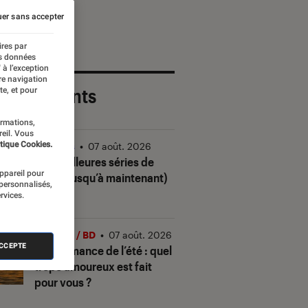
er sans accepter
ires par
es données
 à l’exception
re navigation
 plus récents
te, et pour
ormations,
reil. Vous
tique Cookies.
Séries
•
07 août. 2026
Les meilleures séries de
appareil pour
2026 (jusqu’à maintenant)
 personnalisés,
rvices.
Livres / BD
•
07 août. 2026
ACCEPTE
Quiz romance de l’été : quel
trope amoureux est fait
pour vous ?