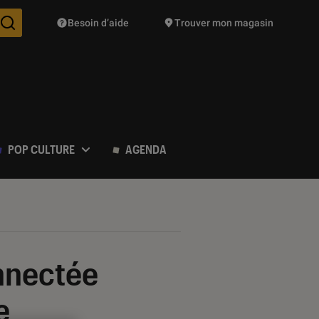
Besoin d’aide
Trouver mon magasin
Des suggestions de produits vont vous être proposées pendant vo
POP CULTURE
AGENDA
nnectée
e