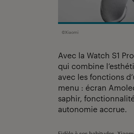
©Xiaomi
Avec la Watch S1 Pr
qui combine l’esthét
avec les fonctions d
menu : écran Amoled
saphir, fonctionnalité
autonomie accrue.
Introduction
Fidèle à ses habitudes, Xiaom