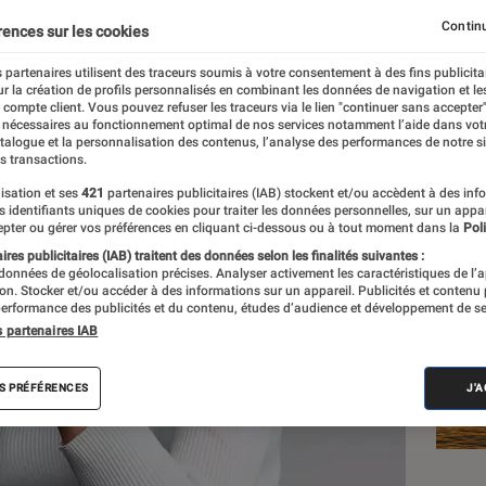
Continu
rences sur les cookies
 partenaires utilisent des traceurs soumis à votre consentement à des fins publicita
r la création de profils personnalisés en combinant les données de navigation et l
e compte client. Vous pouvez refuser les traceurs via le lien "continuer sans accepter"
 nécessaires au fonctionnement optimal de nos services notamment l’aide dans vot
Les
atalogue et la personnalisation des contenus, l’analyse des performances de notre si
s transactions.
isation et ses
421
partenaires publicitaires (IAB) stockent et/ou accèdent à des inf
es identifiants uniques de cookies pour traiter les données personnelles, sur un appa
pter ou gérer vos préférences en cliquant ci-dessous ou à tout moment dans la
Poli
res publicitaires (IAB) traitent des données selon les finalités suivantes :
 données de géolocalisation précises. Analyser activement les caractéristiques de l’
tion. Stocker et/ou accéder à des informations sur un appareil. Publicités et contenu
erformance des publicités et du contenu, études d’audience et développement de se
s partenaires IAB
S PRÉFÉRENCES
J'