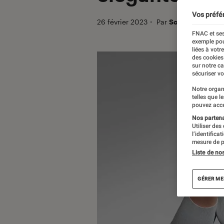
Vos préfé
26 février 2023
・
Par
Sofian Nouira
FNAC et ses
exemple pou
liées à votr
des cookies
sur notre c
sécuriser vo
Notre organ
telles que l
pouvez acce
Nos partenai
Utiliser des
l’identifica
mesure de p
Liste de no
GÉRER ME