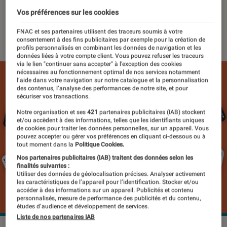
TweetBot
Vos préférences sur les cookies
18 janvier 2023
・
Par
Pierre Crochart
FNAC et ses partenaires utilisent des traceurs soumis à votre
consentement à des fins publicitaires par exemple pour la création de
profils personnalisés en combinant les données de navigation et les
données liées à votre compte client. Vous pouvez refuser les traceurs
via le lien "continuer sans accepter" à l’exception des cookies
nécessaires au fonctionnement optimal de nos services notamment
l’aide dans votre navigation sur notre catalogue et la personnalisation
des contenus, l’analyse des performances de notre site, et pour
sécuriser vos transactions.
Notre organisation et ses
421
partenaires publicitaires (IAB) stockent
et/ou accèdent à des informations, telles que les identifiants uniques
de cookies pour traiter les données personnelles, sur un appareil. Vous
pouvez accepter ou gérer vos préférences en cliquant ci-dessous ou à
tout moment dans la
Politique Cookies.
Nos partenaires publicitaires (IAB) traitent des données selon les
finalités suivantes :
Utiliser des données de géolocalisation précises. Analyser activement
les caractéristiques de l’appareil pour l’identification. Stocker et/ou
accéder à des informations sur un appareil. Publicités et contenu
personnalisés, mesure de performance des publicités et du contenu,
études d’audience et développement de services.
Liste de nos partenaires IAB