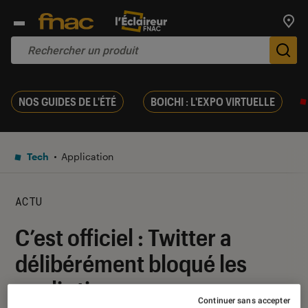
Trouv
De
NOS GUIDES DE L'ÉTÉ
BOICHI : L'EXPO VIRTUELLE
Tech
Application
ACTU
C’est officiel : Twitter a
délibérément bloqué les
applis tierces comme
Continuer sans accepter